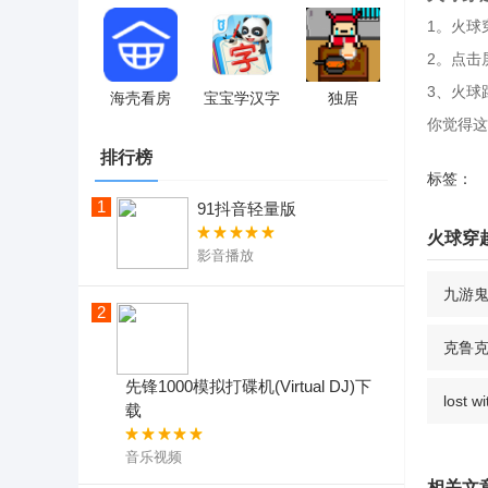
1。火球
2。点击
3、火球
海壳看房
宝宝学汉字
独居
你觉得这
排行榜
标签：
1
91抖音轻量版
火球穿
影音播放
九游
2
克鲁克游
先锋1000模拟打碟机(Virtual DJ)下
lost
载
音乐视频
相关文