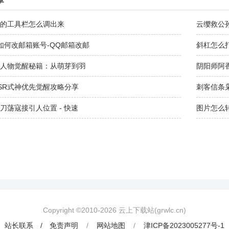
的工具栏怎么调出来
云缨救公
如何改邮箱账号-QQ邮箱改邮
斜杠怎么
人物觉醒秘籍：从萌芽到羽
阴阳师阿
SR式神优先觉醒攻略分享
刺客信条
刀荡寇接引人位置 - 快速
图片怎么转
Copyright ©2010-
2026
云上下载站(grwlc.cn)
站长联系 / 免责声明
/
网站地图
/
津ICP备2023005277号-1