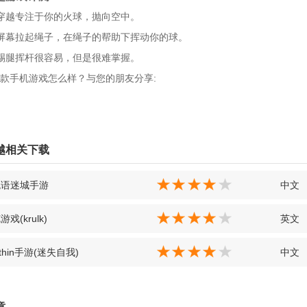
穿越专注于你的火球，抛向空中。
屏幕拉起绳子，在绳子的帮助下挥动你的球。
踢腿挥杆很容易，但是很难掌握。
款手机游戏怎么样？与您的朋友分享:
越相关下载
鬼语迷城手游
中文
戏(krulk)
英文
 within手游(迷失自我)
中文
章