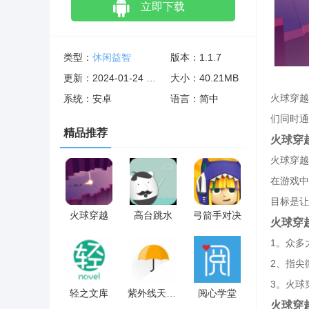
立即下载
类型：
休闲益智
版本：1.1.7
更新：2024-01-24 02:01:09
大小：40.21MB
火球穿越
系统：安卓
语言：简中
们同时通
精品推荐
火球穿
火球穿越
在游戏中
目标是让
火球穿越
高台跳水
弓箭手对决
火球穿
1。众多
2、指尖
3。火球
轻之文库
紫外线天气预报
阅心学堂
火球穿