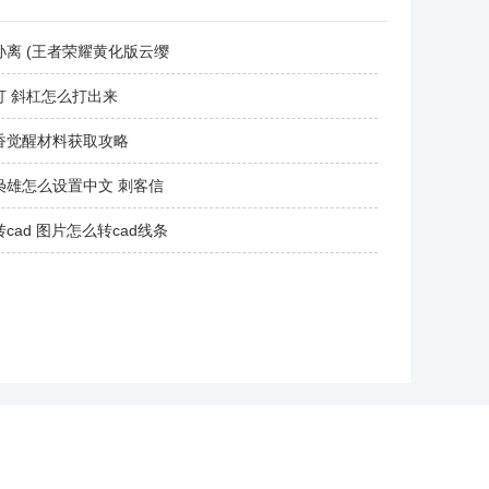
孙离 (王者荣耀黄化版云缨
打 斜杠怎么打出来
香觉醒材料获取攻略
枭雄怎么设置中文 刺客信
cad 图片怎么转cad线条