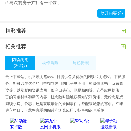
己喜欢的房子并拥有一个家。
【/h/】使用VR的远程视角观看您喜欢的房屋，可以看到房屋的
展开内容
室内环境。
【/h/】解决假房源问题，让客户在家门口就能看到真实房源，
+
精彩推荐
让找房更方便。
【/h/】同时，它还可以让你了解当地的房地产市场和资产，无
+
相关推荐
论你是想买房还是投资。
阅读浏览
动作冒险
角色扮演
这里的房子非常富有
(263款)
(322款)
(242款)
【/h/】为大家提供便捷的/【/k1/】服务，解决销售难的问题。
云上下载站手机阅读浏览app栏目提供各类优质的阅读和浏览应用下载服
【/h/】无论您是想买房还是投资，它都为您提供了便捷的/
务。您可以在这个栏目中找到热门的电子书应用，如微信读书、京东阅
【/k1/】服务，解决了销售难的问题。
读等，以及新闻资讯应用，如今日头条、网易新闻等。这些应用提供丰
【/h/】无论你是想买房还是投资，房子视图都可以让你了解各
富的阅读材料和新闻内容，让您随时随地获得知识和资讯。无论您是想
阅读小说、杂志，还是获取最新的新闻事件，都能满足您的需求。立即
地的房地产市场和资产。
进入栏目，下载您喜爱的阅读和浏览应用，畅享知识与乐趣！
【/h/】你不用出门就能看到每家的信息，我每天都会为你推送
更新。
【/h/】本页面包含各种房源信息，让更多用户可以来到本平台