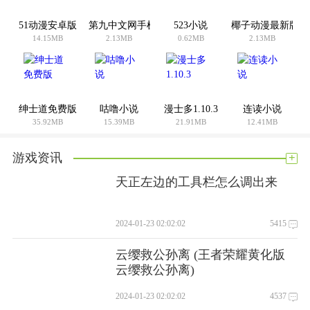
找到您心仪的房源。
51动漫安卓版
第九中文网手机版
523小说
椰子动漫最新版
14.15MB
2.13MB
0.62MB
2.13MB
【/h/】/【/k0/】分数【/h/】
【/h/】它让客户更容易在家里看到真正的房子，同时，它也可
以让您了解世界各地的房地产市场和资产。
【/h/】操作:4.5【/h/】
绅士道免费版
咕噜小说
漫士多1.10.3
连读小说
【/h/】安全性:4.1【/h/】
35.92MB
15.39MB
21.91MB
12.41MB
【/h/】服务:4.6【/h/】
+
游戏资讯
你怎么想呢?我觉得这个手机软件很好用。请分享给你的朋友:
天正左边的工具栏怎么调出来
2024-01-23 02:02:02
5415
云缨救公孙离 (王者荣耀黄化版
云缨救公孙离)
2024-01-23 02:02:02
4537