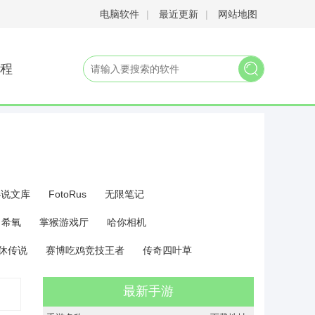
电脑软件
|
最近更新
|
网站地图
程
小说文库
FotoRus
无限笔记
希氧
掌猴游戏厅
哈你相机
休传说
赛博吃鸡竞技王者
传奇四叶草
最新手游