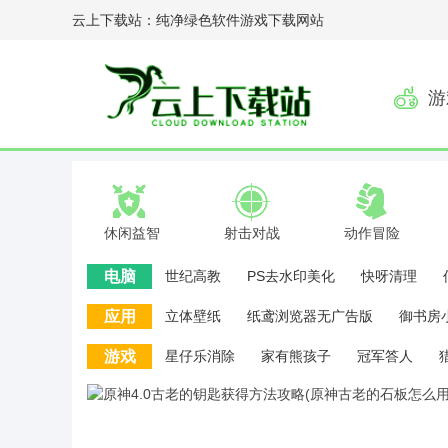
云上下载站：纯净绿色软件游戏下载网站
游
休闲益智
射击对战
动作冒险
电脑
世纪高教
PS去水印美化
快呀清理
应用
立体壁纸
纸鸢浏览器无广告版
御书房
悟饭游戏厅永久会员版
游戏
星仔乐消除
家有熊孩子
冠军答人