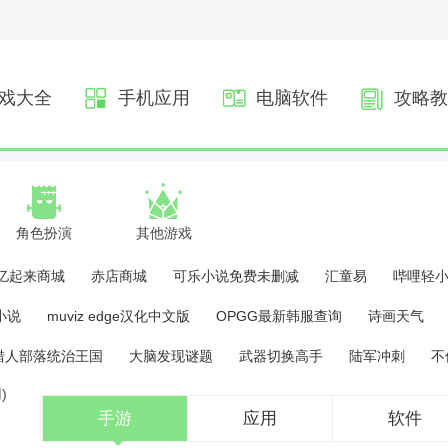
戏大全
手机应用
电脑软件
攻略教
角色扮演
其他游戏
亿起来商城
赤店商城
可乐小说免费未删减
汇童易
哔哩轻
小说
muviz edge汉化中文版
OPGG最新韩服查询
诗画天气
猎人部落统治王国
大脑发现谜题
武器切换高手
陆军冲刺
不
手游
应用
软件