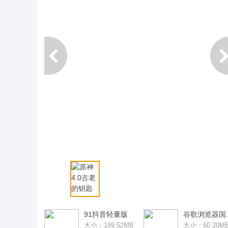
原神4.0古老的钥匙获得方法攻略(原神
老的石板怎么用)
91抖音轻量版
谷歌浏
大小：189.52MB
大小：60.20M