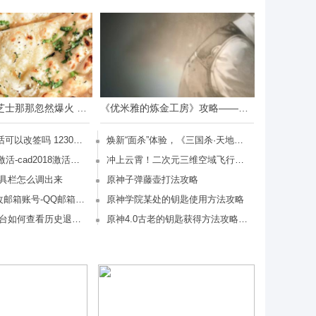
日本印度小吃芝士那那忽然爆火 《怪猎：荒野》攻略——美食场景带火
《优米雅的炼金工房》攻略——新角色介绍视频：维克多
12306客服电话可以改签吗 12306客服能改签吗
焕新“面杀”体验，《三国杀·天地人》8.17开售！
cad2018如何激活-cad2018激活教程
冲上云霄！二次元三维空域飞行射击手游斯露德今日正式公测
具栏怎么调出来
原神子弹藤壶打法攻略
QQ邮箱如何改邮箱账号-QQ邮箱改邮箱账号的方法
原神学院某处的钥匙使用方法攻略
拼多多商家后台如何查看历史退款-拼多多商家后台查看历史退款的方法
原神4.0古老的钥匙获得方法攻略(原神古老的石板怎么用)