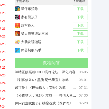
手游名称
下载地址
7-26
星仔乐消除
下载
7-26
家有熊孩子
下载
7-26
冠军答人
下载
7-26
猎人部落统治王国
下载
7-26
大脑发现谜题
下载
7-25
武器切换高手
下载
7-25
7-25
教程问答
7-25
咪咕互娱亮相CDEC高峰论坛：深化内容科技融合创新，共建游戏产业价值高地
08-05
7-25
《刺客信条4：黑旗 记忆重置》攻略——，用ROG枪神10超竞版开启海盗之旅！
08-01
7-24
超可爱！《怪物猎人：荒野》攻略——美女角色捏脸数据分享
07-31
7-24
《怪物猎人：荒野》攻略——钟情大鱼成就做法介绍
07-30
7-24
休闲钓鱼收集步行模拟游戏《侏罗岛》攻略—— 现已开启限免活动
07-28
7-24