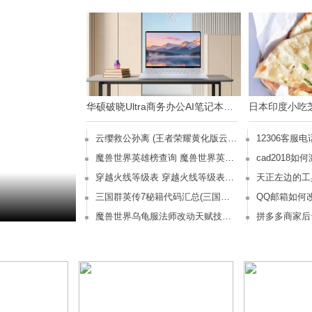
华硕破晓Ultra商务办公AI笔记本，你的书房，也是你的私人影院！
云缨救公孙离 (王者荣耀黄化版云缨救公孙离)
魔兽世界英雄榜查询 魔兽世界英雄榜查询器
穿越火线等级表 穿越火线等级表图最新
天正左边的工
三国群英传7秘籍代码汇总(三国群英传7秘籍指令大全)
魔兽世界乌龟服法师改动天赋技能一览 魔兽世界乌龟服法师桌子怎么获得