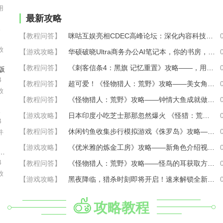
用
最新攻略
小站
【教程问答】
咪咕互娱亮相CDEC高峰论坛：深化内容科技融合创新，共建游戏产业价值高地
放
【游戏攻略】
华硕破晓Ultra商务办公AI笔记本，你的书房，也是你的私人影院！
【教程问答】
《刺客信条4：黑旗 记忆重置》攻略——，用ROG枪神10超竞版开启海盗之旅！
版
B
【教程问答】
超可爱！《怪物猎人：荒野》攻略——美女角色捏脸数据分享
放
【教程问答】
《怪物猎人：荒野》攻略——钟情大鱼成就做法介绍
版本
【游戏攻略】
日本印度小吃芝士那那忽然爆火 《怪猎：荒野》攻略——美食场景带火
B
【教程问答】
休闲钓鱼收集步行模拟游戏《侏罗岛》攻略—— 现已开启限免活动
件
【游戏攻略】
《优米雅的炼金工房》攻略——新角色介绍视频：维克多
影院官方版app
B
【教程问答】
《怪物猎人：荒野》攻略——怪鸟的耳获取方法介绍
放
【游戏攻略】
黑夜降临，猎杀时刻即将开启！速来解锁全新时装
攻略教程