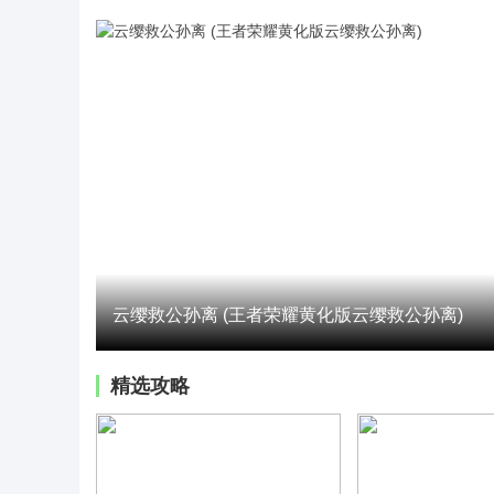
云缨救公孙离 (王者荣耀黄化版云缨救公孙离)
精选攻略