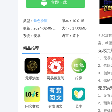
立即下载
类型：
角色扮演
版本：10.0.15
更新：2024-02-05 02:01:04
大小：17.08MB
无尽洪荒
系统：安卓
语言：简中
富。希望
精品推荐
无尽洪
1。无尽
2。你应
3、翱翔
无尽洪荒
网易藏宝阁
拾缘
4。炫酷
无尽洪
1。设置
2。预测
闪恋交友
有赏阅文
艺步
3。挂机