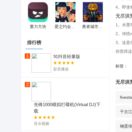
4。即使
无尽洪
1。水墨
重力方块
爱之约会：女生恋爱模拟器
勇者城市冒险射击
2。传统
排行榜
3。这是
你觉得这
1
91抖音轻量版
标签：
影音播放
无尽洪
2
fives
先锋1000模拟打碟机(Virtual DJ)下
载
千古
音乐视频
钢蛋