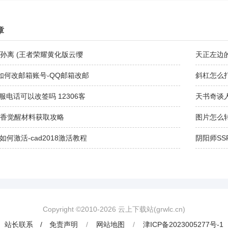
章
孙离 (王者荣耀黄化版云缨
天正左边
如何改邮箱账号-QQ邮箱改邮
斜杠怎么
客服电话可以改签吗 12306客
天书奇谈
香觉醒材料获取攻略
图片怎么转
18如何激活-cad2018激活教程
阴阳师S
Copyright ©2010-
2026
云上下载站(grwlc.cn)
站长联系 / 免责声明
/
网站地图
/
津ICP备2023005277号-1