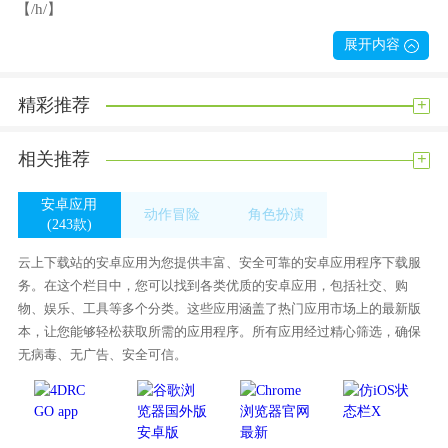
【/h/】
4。提供大数据分析功能，准确统计采购成本，防止采购腐败漏
展开内容
洞【/h/】
+
精彩推荐
软件亮点
1。我们可以根据就餐人数为您精准推荐菜品，避免过多浪费；
+
相关推荐
2。你可以通过手机在线点餐快速付款，非常方便，而且不用排
队付账；
安卓应用
动作冒险
角色扮演
3。还可以在线上参加团战活动。团战价格真的实惠多了！
(243款)
(335款)
(255款)
你怎么想呢?我觉得这个手机软件很好用。请分享给你的朋友:
云上下载站的安卓应用为您提供丰富、安全可靠的安卓应用程序下载服
务。在这个栏目中，您可以找到各类优质的安卓应用，包括社交、购
物、娱乐、工具等多个分类。这些应用涵盖了热门应用市场上的最新版
本，让您能够轻松获取所需的应用程序。所有应用经过精心筛选，确保
无病毒、无广告、安全可信。