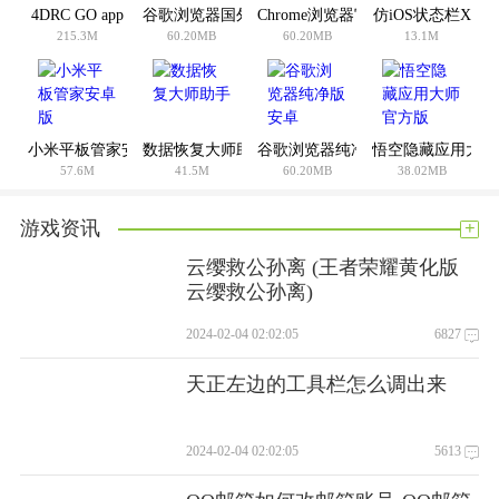
4DRC GO app
谷歌浏览器国外版安卓版
Chrome浏览器官网最新
仿iOS状态栏X
215.3M
60.20MB
60.20MB
13.1M
小米平板管家安卓版
数据恢复大师助手
谷歌浏览器纯净版安卓
悟空隐藏应用大师
57.6M
41.5M
60.20MB
38.02MB
+
游戏资讯
云缨救公孙离 (王者荣耀黄化版
云缨救公孙离)
2024-02-04 02:02:05
6827
天正左边的工具栏怎么调出来
2024-02-04 02:02:05
5613