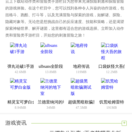
云上下载站动作类和冒险类手游栏目为您带来充满惊险刺激和探险冒险
游戏体验。
的游戏体验。在这个栏目中，您可以找到各种令人兴奋的动作游戏，包
括格斗、跑酷、打斗等，以及充满冒险与探索的游戏，如解谜、探险、
画绳救国王游戏评测
隐藏对象等。无论您是想挑战自己的反应速度、技能和策略，还是渴望
画绳救国王游戏非常值得一试。游戏有很多关卡，每个关卡都
探索神秘世界、解开谜团，这里都有适合您的游戏选择。立即加入动作
有新的挑战，所以你会体验到非常好的游戏体验。
类和冒险类手游栏目，开始您的刺激冒险之旅！
游戏难度:3.4
游戏内容:8.5
游戏体验:8.3
弹丸论破1手游
ulbsans全阶段
地府传说
口袋妖怪大吾的旅
你觉得这款手机游戏怎么样？与您的朋友分享:
42.6MB
13.8MB
119MB
12.2MB
精灵宝可梦白金版
兰德里纳河的地下室
超级黑暗欺骗测试版
饥荒哈姆雷特
8.94MB
34MB
47.5MB
191MB
+
游戏资讯