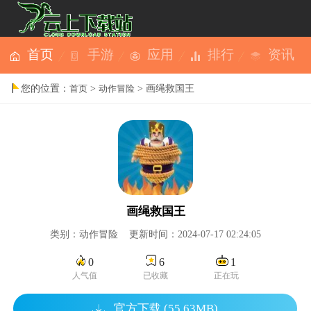
首页
手游
应用
排行
资讯
您的位置：
>
> 画绳救国王
首页
动作冒险
画绳救国王
类别：动作冒险 更新时间：2024-07-17 02:24:05
0
6
1
人气值
已收藏
正在玩
官方下载 (55.63MB)