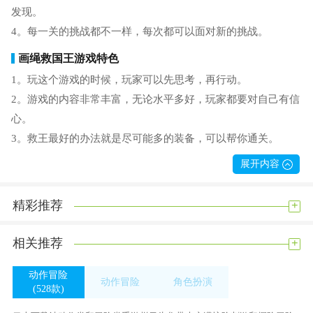
发现。
4。每一关的挑战都不一样，每次都可以面对新的挑战。
画绳救国王游戏特色
1。玩这个游戏的时候，玩家可以先思考，再行动。
2。游戏的内容非常丰富，无论水平多好，玩家都要对自己有信
心。
3。救王最好的办法就是尽可能多的装备，可以帮你通关。
4。画绳救国王游戏中会有很多陷阱，玩家要注意避开。
展开内容
画绳救国王游戏特色
+
精彩推荐
1。画绳救国王游戏难度大，需要一定的游戏经验，学会使用滑
轮原理。
+
相关推荐
2。设定开启机构的路径，以避免影响绳索路径。
3。国王脚下有水或火。如果你想尽快救出国王，就赶快行动
动作冒险
动作冒险
角色扮演
吧。
(528款)
(528款)
(382款)
4。竖屏的游戏风格会更有利于玩家的操控，给玩家带来良好的