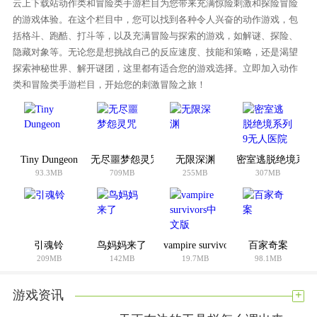
云上下载站动作类和冒险类手游栏目为您带来充满惊险刺激和探险冒险
的游戏体验。在这个栏目中，您可以找到各种令人兴奋的动作游戏，包
括格斗、跑酷、打斗等，以及充满冒险与探索的游戏，如解谜、探险、
隐藏对象等。无论您是想挑战自己的反应速度、技能和策略，还是渴望
探索神秘世界、解开谜团，这里都有适合您的游戏选择。立即加入动作
类和冒险类手游栏目，开始您的刺激冒险之旅！
Tiny Dungeon
无尽噩梦怨灵咒
无限深渊
密室逃脱绝境系列
93.3MB
709MB
255MB
307MB
引魂铃
鸟妈妈来了
vampire survivors中文版
百家奇案
209MB
142MB
19.7MB
98.1MB
+
游戏资讯