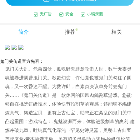
无广告
安全
小编亲测
44
简介
推荐
相关
鬼门关传道官方先容：
鬼门关大乱、危急四伏，孤魂野鬼肆意攻击人世，数千无辜灵
魂被卷进阴曹鬼门关。欷歔幻变，许仙竟也被鬼门关勾往了阴
魂，又一次昏迷不醒。为救许郎，白素贞决议单身前去鬼门
关……《鬼门关传道》是一款休闲的国风肉鸽割草游戏。您能
够自在挑选进级技术，体验快节拍割草的爽感；还能够不竭建
炼真气、铸造宝贝，更有上古仙宝，助您正在紊乱的鬼门关中
凸起重围！游戏特点：-鬼魅澎湃而来，体验进级割草的爽利-建
炼冲破九重，吐纳真气化浑沌 -罕见史诗灵器，奥秘上古仙宝
等您来拿-豪杰挑选丰硕，另有超多灵兽助力战局-操纵沉松简