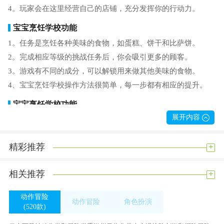
4。玩家会在这里经营自己的店铺，充分发挥你的行动力。
宝宝烹饪学校功能
1。任务是烹饪各种美味的食物，如蛋糕、饼干和比萨饼。
2。完成相应等级的挑战任务后，你会吸引更多的顾客。
3。游戏有不同的成分，可以解锁用来做其他美味的食物。
4、宝宝烹饪学校操作方法很简单，每一步都有相应的提升。
宝宝烹饪学校功能
展开内容
1。玩家可以按照上面的提示，让人沉浸其中。
2。不断扩大餐厅规模，对各种美食品头论足。
+
精彩推荐
3。吸引更多的客户，并根据客户的要求完成相应的生产挑战。
4。宝宝烹饪学校采用可爱的q版画面风格，享受仿真的乐趣。
+
相关推荐
游戏评测
玩家可以在这里不断发挥自己的动手能力和创造力，做出各种
动作冒险
动作冒险
角色扮演
(520款)
美味佳肴，成功吸引更多顾客到店。
(520款)
(380款)