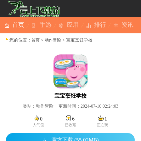
首页
手游
应用
排行
资讯
您的位置：
>
> 宝宝烹饪学校
首页
动作冒险
宝宝烹饪学校
类别：动作冒险 更新时间：2024-07-10 02:24:03
0
6
1
人气值
已收藏
正在玩
官方下载 (55.02MB)