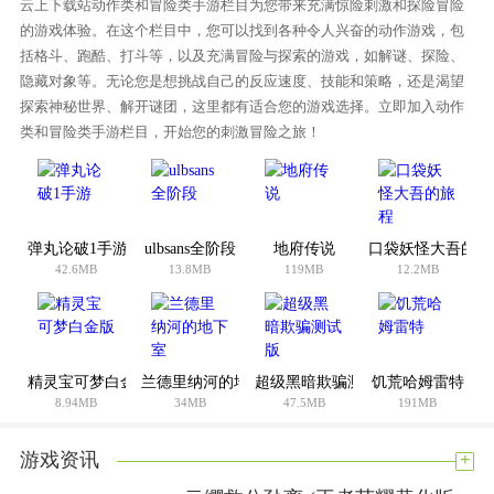
游戏性:8.5
云上下载站动作类和冒险类手游栏目为您带来充满惊险刺激和探险冒险
的游戏体验。在这个栏目中，您可以找到各种令人兴奋的动作游戏，包
游戏内容:8.6
括格斗、跑酷、打斗等，以及充满冒险与探索的游戏，如解谜、探险、
游戏乐趣:8.5
隐藏对象等。无论您是想挑战自己的反应速度、技能和策略，还是渴望
你觉得这款手机游戏怎么样？与您的朋友分享:
探索神秘世界、解开谜团，这里都有适合您的游戏选择。立即加入动作
类和冒险类手游栏目，开始您的刺激冒险之旅！
弹丸论破1手游
ulbsans全阶段
地府传说
口袋妖怪大吾的旅
42.6MB
13.8MB
119MB
12.2MB
精灵宝可梦白金版
兰德里纳河的地下室
超级黑暗欺骗测试版
饥荒哈姆雷特
8.94MB
34MB
47.5MB
191MB
+
游戏资讯