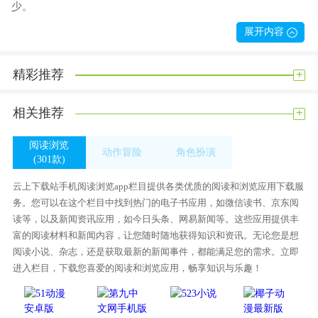
少。
4。我们部门有与用户密切相关的操作软件，方便用户使用该应
展开内容
用程序。
5。这里汇集了丰富的小说资源，各种资源应有尽有！你可以搜
+
精彩推荐
索你想看的小说。
6。您还可以查看列表中的热点小说。该软件支持多种阅读模
+
相关推荐
式，因此您可以选择自己喜欢的主题进行阅读。
阅读浏览
动作冒险
角色扮演
掌上小说阅读器软件具有多种功能
(301款)
(346款)
(266款)
软件中的资源是免费的。你可以在软件中免费下载。
云上下载站手机阅读浏览app栏目提供各类优质的阅读和浏览应用下载服
为用户提供了非常方便的自动翻页功能，解放了他们的双手。
务。您可以在这个栏目中找到热门的电子书应用，如微信读书、京东阅
独特的低流量设计，让你在阅读时不会遇到任何流量问题，一
读等，以及新闻资讯应用，如今日头条、网易新闻等。这些应用提供丰
步到位节省流量。
富的阅读材料和新闻内容，让您随时随地获得知识和资讯。无论您是想
阅读小说、杂志，还是获取最新的新闻事件，都能满足您的需求。立即
海量正版小说资源，实时更新，跟随作者的脚步，阅读最新小
进入栏目，下载您喜爱的阅读和浏览应用，畅享知识与乐趣！
说。
掌上小说阅读器软件评估