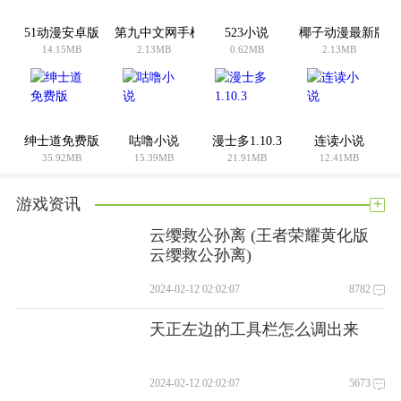
该部门有与用户密切相关的操作软件，方便用户使用该应用程
51动漫安卓版
第九中文网手机版
523小说
椰子动漫最新版
序。
14.15MB
2.13MB
0.62MB
2.13MB
软件界面:9.6
软件功能:9.3
软件设计:9.7分
你怎么想呢?我觉得这个手机软件很好用。请分享给你的朋友:
绅士道免费版
咕噜小说
漫士多1.10.3
连读小说
35.92MB
15.39MB
21.91MB
12.41MB
+
游戏资讯
云缨救公孙离 (王者荣耀黄化版
云缨救公孙离)
2024-02-12 02:02:07
8782
天正左边的工具栏怎么调出来
2024-02-12 02:02:07
5673