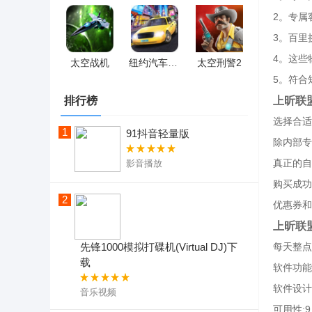
2。专属
3。百里
4。这些
太空战机
纽约汽车和谐版
太空刑警2
5。符合
上昕联
排行榜
选择合适
1
91抖音轻量版
除内部专
真正的自
影音播放
购买成功
2
优惠券和
上昕联
先锋1000模拟打碟机(Virtual DJ)下
每天整点
载
软件功能:
软件设计:
音乐视频
可用性:9