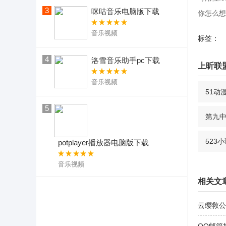
3
咪咕音乐电脑版下载
你怎么想
音乐视频
标签：
4
洛雪音乐助手pc下载
上昕联
音乐视频
51动
5
第九
523
potplayer播放器电脑版下载
音乐视频
相关文
云缨救公