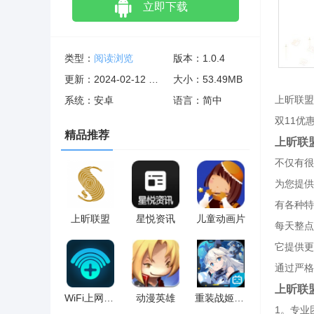
立即下载
类型：
阅读浏览
版本：1.0.4
更新：2024-02-12 02:02:05
大小：53.49MB
上昕联盟
系统：安卓
语言：简中
双11优
精品推荐
上昕联
不仅有很
为您提供
有各种特
上昕联盟
星悦资讯
儿童动画片
每天整点
它提供更
通过严格
上昕联
WiFi上网神器
动漫英雄
重装战姬 和谐版
1。专业