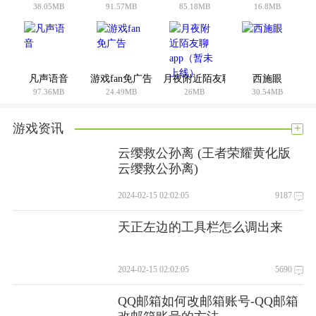
38.05MB
91.57MB
85.18MB
16.8MB
凡声语音
游戏fan免广告
月夜附近陌友聊app（暂未上线）
西施眼
97.36MB
24.49MB
26MB
30.54MB
+
游戏资讯
云缨救公孙离 (王者荣耀黄化版
云缨救公孙离)
2024-02-15 02:02:05
9187
天正左边的工具栏怎么调出来
2024-02-15 02:02:05
5690
QQ邮箱如何改邮箱账号-QQ邮箱