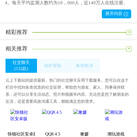
4。每天平均监测人数约为18，000人，近140万人在线注册。
展开内容
上海健康云软件亮点
请在线咨询您的家庭医生以获得更专业的健康指导。
+
精彩推荐
根据用户个人健康记录计算大数据，提醒用户智能测量体征。
在城市丰富的资源中选择医院、科室和专家，并提前预订。
+
相关推荐
软件内容丰富，功能强大！您可以在这里预约
预约疫苗接种，享受健康云专属快捷方式！该软件还提供医疗
社交聊天
动作冒险
角色扮演
咨询服务
(132款)
(349款)
(269款)
如果您有任何问题，可以咨询并获得专业健康指导
云上下载站的提供最新、热门的社交聊天应用下载服务。您可以在这个
上海健康云软件评估
栏目中找到各类优质的社交应用，帮助您与朋友、家人、同事保持联
系，还可以分享生活动态、照片和视频等内容。无论您是想了解朋友的
面向市民、医生、医疗机构和政府部门的服务平台健康。
近况，还是需要高效沟通工具，都能满足您的需求。
软件界面:9.6
软件功能:9.3
软件设计:9.7分
你怎么想呢?我觉得这个手机软件很好用。请分享给你的朋友:
快猫社区安卓版
QQ8.4.5
奢媛
潮玩游戏