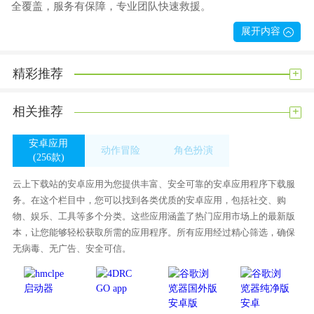
全覆盖，服务有保障，专业团队快速救援。
小橘子租车，未来用车新方式。无论是一天还是一个月，一年
展开内容
365天，您都可以在这里享受小橘子租车服务。你可以随时随地
用车，多站覆盖，车无处不在。
+
精彩推荐
小桔租车游戏音频非常出色
+
相关推荐
滴滴的小菊租车平台最近为近40个城市的合作租赁公司的司机
推出了“随心租”产品。
安卓应用
动作冒险
角色扮演
据小菊租车的工作人员介绍，与传统的固定租金产品不同，只
(256款)
(349款)
(269款)
要在租赁一个月后提前15天通知，就可以退还“免费租金”且无
云上下载站的安卓应用为您提供丰富、安全可靠的安卓应用程序下载服
需支付违约金。同时，它还提供租金减免。租期越长，租金越
务。在这个栏目中，您可以找到各类优质的安卓应用，包括社交、购
便宜。它解决了租赁期间司机归还汽车不灵活和每月租赁价格
物、娱乐、工具等多个分类。这些应用涵盖了热门应用市场上的最新版
过高的问题。
本，让您能够轻松获取所需的应用程序。所有应用经过精心筛选，确保
无病毒、无广告、安全可信。
对于网约车司机来说，汽车是一种生产工具，他们的租车意愿
与他们的收入水平、接单技能和个人意愿密切相关。很多新动
能刚刚进入行业，需要一段时间的“适应期”。为了帮助司机更
好地了解和适应这个行业，该方案是专门为网约车司机群体设