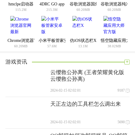
hmclpe启动器
4DRC GO app
谷歌浏览器国外版安卓版
谷歌浏览器纯净版
计的。
115.2M
215.3M
60.20MB
60.20MB
目前，“随租随租”项目仅在小菊租车平台上线。司机可以在滴
滴车主处下单，在线签署标准化租车合同，并通过小聚租车配
送中心预约取车。
Chrome浏览器官网最新
小米平板管家安卓版
仿iOS状态栏X
悟空隐藏应用大师
据报道，小菊租车配送中心已覆盖40个城市。司机提车时，配
60.20MB
57.6M
13.1M
38.02MB
送中心的工作人员会再次确认合同、租金、租赁方式、风险等
相关规则，避免虚假宣传、乱收费等不规范的行业现象。还将
+
游戏资讯
进行85项车辆测试，以确保车辆的安全。
云缨救公孙离 (王者荣耀黄化版
小桔租车软件评估
云缨救公孙离)
汽车是一种生产工具，其租车意愿与其收入水平、接单技能和
2024-02-15 02:02:01
9187
个人意愿密切相关。
天正左边的工具栏怎么调出来
软件界面:9.2
软件功能:9.7
软件设计:9.1
2024-02-15 02:02:01
5690
你怎么想呢?我觉得这个手机软件很好用。请分享给你的朋友: