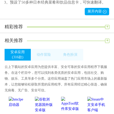
3。预设了50多种日本经典菜肴和饮品信息卡，可快速翻译。
4。它有许多常见场景的翻译，使用户可以快速和实用。
展开内容
日本旅游翻译亮点
+
精彩推荐
1。它可以用多种方式翻译，包括语音、文本和信息卡！
2。【语音转语音翻译】实时语音识别后，可以自动翻译成相应
+
相关推荐
语音的文字和语音。
3。【文本到文本的翻译】您可以将输入的文本翻译成相应的文
安卓应用
动作冒险
角色扮演
本并自动播放翻译后的语音！
(316款)
(449款)
(332款)
日本旅游翻译分数
云上下载站的安卓应用为您提供丰富、安全可靠的安卓应用程序下载服
务。在这个栏目中，您可以找到各类优质的安卓应用，包括社交、购
支持三种翻译方式:语音输入、文本输入和点击信息卡！如果有
物、娱乐、工具等多个分类。这些应用涵盖了热门应用市场上的最新版
需要的朋友赶紧下载吧！
本，让您能够轻松获取所需的应用程序。所有应用经过精心筛选，确保
内容丰富度:98%
无病毒、无广告、安全可信。
易用性:96%
用户好评度:93%
你怎么想呢?我觉得这个手机软件很好用。请分享给你的朋友: