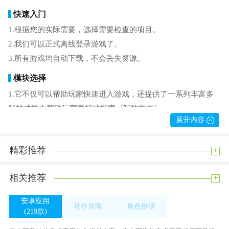
快速入门
1.根据您的实际需要，选择需要检查的项目。
2.我们可以正式离线登录游戏了。
3.所有游戏均自动下载，不会丢失资源。
模块选择
1.它不仅可以帮助玩家快速进入游戏，还提供了一系列丰富多
彩的功能来帮助玩家更好地探索《我的世界》。
展开内容
2.菜单设置非常灵活。你可以通过简单的操作选择你想要的游
戏模式，不同的模式有相应的玩法规则。
+
精彩推荐
3.提供查看各个物品的使用方法的功能。该功能可以让玩家通
过输入要查询的物品名称，轻松找到详细的使用方法。
+
相关推荐
免费试用
1.提供便捷的新模组导入功能，您可以自由探索各种模组，选
安卓应用
动作冒险
角色扮演
(219款)
择适合自己的模组，从而提高游戏可玩性。
(315款)
(233款)