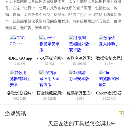
2.设置和减少游戏延迟和崩溃功能。这些功能可以让游戏更加
云上下载站的安卓应用为您提供丰富、安全可靠的安卓应用程序下载服
务。在这个栏目中，您可以找到各类优质的安卓应用，包括社交、购
稳定流畅，让玩家更加专注于游戏内部的探索和挑战。
物、娱乐、工具等多个分类。这些应用涵盖了热门应用市场上的最新版
3.你可以利用资源和道具自由地创造和探索，在游戏中找到乐
本，让您能够轻松获取所需的应用程序。所有应用经过精心筛选，确保
趣和满足。游戏将为玩家提供一个安全、稳定、流畅的游戏环
无病毒、无广告、安全可信。
境。
4DRC GO app
小米平板管家安卓版
谷歌浏览器国外版安卓版
数据恢复大师助手
215.3M
57.6M
60.20MB
41.5M
谷歌浏览器纯净版安卓
悟空隐藏应用大师官方版
鲲鹏清万里安卓版
Chrome浏览器官
60.20MB
38.02MB
41.8M
60.20MB
+
游戏资讯
天正左边的工具栏怎么调出来