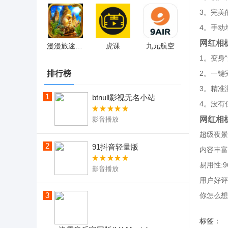
3。完美
4。手动
网红相
漫漫旅途：未知世界的探险之旅
虎课
九元航空
1。变身
排行榜
2。一键
3。精准
1
btnull影视无名小站
4。没有
网红相
影音播放
超级夜景
2
91抖音轻量版
内容丰富
易用性:9
影音播放
用户好评
3
你怎么想
标签：