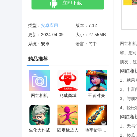
立即下载
类型：
安卓应用
版本：7.12
更新：2024-04-09 02:02:01
大小：27.55MB
网红相机
系统：安卓
语言：简中
容。您可
精品推荐
朋友，这
网红相
1。糖果
2。丰富
网红相机
兆威商城
王者对决
3。与朋
4。轻松
网红相
1。无与
生化大作战
固定橡皮人
地牢猎手5 多酷版
2。傻瓜