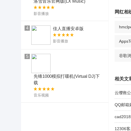
洛雪音乐官网版(LX Music)
网红相
影音播放
hmcl
4
佳人直播安卓版
影音播放
Apps
谷歌
5
先锋1000模拟打碟机(Virtual DJ)下
相关文
载
云缨救公
音乐视频
QQ邮箱
cad20
12306