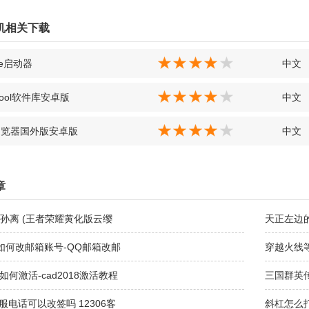
机相关下载
pe启动器
中文
Tool软件库安卓版
中文
浏览器国外版安卓版
中文
章
孙离 (王者荣耀黄化版云缨
天正左边
如何改邮箱账号-QQ邮箱改邮
穿越火线
18如何激活-cad2018激活教程
三国群英
客服电话可以改签吗 12306客
斜杠怎么