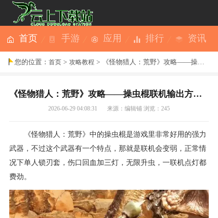
首页
手游
应用
排行
资讯
您的位置：
>
> 《怪物猎人：荒野》攻略——操虫棍联机输出方法介绍
首页
攻略教程
《怪物猎人：荒野》攻略——操虫棍联机输出方法介绍
2026-06-29 04:08:31
来源：编辑铺
浏览：245
《怪物猎人：荒野》中的操虫棍是游戏里非常好用的强力
武器，不过这个武器有一个特点，那就是联机会变弱，正常情
况下单人锁刃套，伤口回血加三灯，无限升虫，一联机点灯都
费劲。