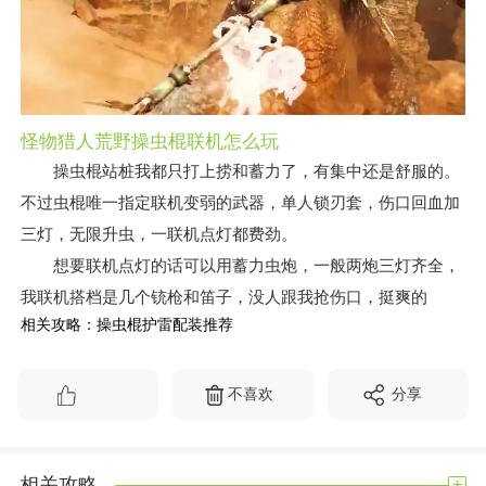
怪物猎人荒野操虫棍联机怎么玩
操虫棍站桩我都只打上捞和蓄力了，有集中还是舒服的。
不过虫棍唯一指定联机变弱的武器，单人锁刃套，伤口回血加
三灯，无限升虫，一联机点灯都费劲。
想要联机点灯的话可以用蓄力虫炮，一般两炮三灯齐全，
我联机搭档是几个铳枪和笛子，没人跟我抢伤口，挺爽的
相关攻略：操虫棍护雷配装推荐
不喜欢
分享
+
相关攻略