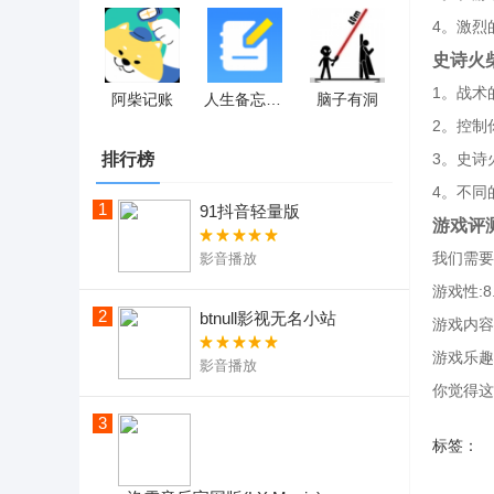
4。激烈
史诗火
1。战术
阿柴记账
人生备忘清单
脑子有洞
2。控制
排行榜
3。史诗
4。不同
1
91抖音轻量版
游戏评
我们需要
影音播放
游戏性:8
2
btnull影视无名小站
游戏内容:
游戏乐趣:
影音播放
你觉得这
3
标签：