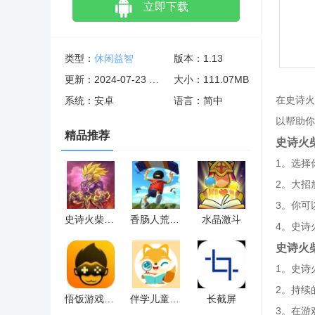
立即下载
类型：
休闲益智
版本：1.13
更新：2024-07-23 02:24:03
大小：111.07MB
在史诗火
系统：安卓
语言：简中
以帮助你
精品推荐
史诗火
1。选择
2。大招
3。你可
史诗火柴人超级英雄
香肠人荒野吃鸡
水晶激斗
4。史诗
史诗火
1。史诗
2。持续
悟饭游戏厅永久会员版
伴学儿童英语绘本
长截屏
3。在游