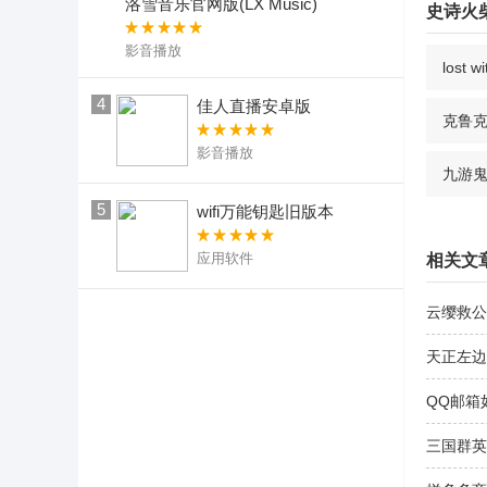
洛雪音乐官网版(LX Music)
史诗火
影音播放
lost
4
佳人直播安卓版
克鲁克游
影音播放
九游
5
wifi万能钥匙旧版本
应用软件
相关文
云缨救公
天正左边
QQ邮箱
三国群英