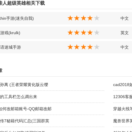
柴人超级英雄相关下载
 within手游(迷失自我)
中文
戏(krulk)
英文
鬼语迷城手游
中文
章
孙离 (王者荣耀黄化版云缨
cad201
的工具栏怎么调出来
12306客
如何改邮箱账号-QQ邮箱改邮
穿越火线
传7秘籍代码汇总(三国群英
魔兽世界