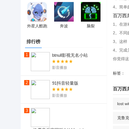
4。简单
百万西
1。在游
外星人酷跑
奔波
脑裂
2。不同
排行榜
3。这样
4。完成
1
btnull影视无名小站
你觉得这
影音播放
标签：
2
91抖音轻量版
百万西
影音播放
lost
3
克鲁克游