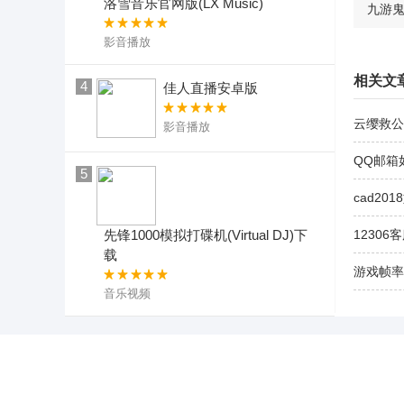
洛雪音乐官网版(LX Music)
九游
影音播放
相关文
4
佳人直播安卓版
云缨救公
影音播放
QQ邮箱
5
cad20
先锋1000模拟打碟机(Virtual DJ)下
12306
载
游戏帧率
音乐视频