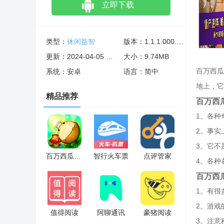
立即下载
类型：
休闲益智
版本：1.1.1.000.1217.1716
更新：2024-04-05 02:01:02
大小：9.74MB
百万西瓜
系统：安卓
语言：简中
地上，它
精品推荐
百万西
1。各种
2。事实
3。它不
百万西瓜投手大战僵尸
智行火车票
点评管家
4。各种
百万西
1。有很
2。游戏
值得阅读
阿聊通讯
豪猪阅读
3。注意