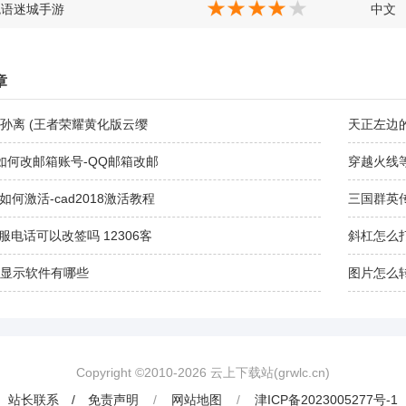
鬼语迷城手游
中文
章
孙离 (王者荣耀黄化版云缨
天正左边
如何改邮箱账号-QQ邮箱改邮
穿越火线
18如何激活-cad2018激活教程
三国群英
客服电话可以改签吗 12306客
斜杠怎么
显示软件有哪些
图片怎么转
Copyright ©2010-
2026
云上下载站(grwlc.cn)
站长联系 / 免责声明
/
网站地图
/
津ICP备2023005277号-1