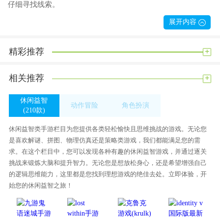
仔细寻找线索。
顶部的问题图片将显示客户端的图标。我们的工作是找到那个
展开内容
人，完善游戏内容，享受游戏
在游戏中，你需要扮演一个具有良好观察能力的侦探，你需要
+
精彩推荐
找到推理的线索。
这是一个非常有趣的游戏体验，可以给玩家带来很棒的体验。
+
相关推荐
游戏将由侦探进行。游戏需要良好的观察技能，并不断寻找更
休闲益智
多的线索。
动作冒险
角色扮演
(210款)
侦探使命解决各种谜题
(345款)
(263款)
休闲益智类手游栏目为您提供各类轻松愉快且思维挑战的游戏。无论您
1。在这款游戏中，玩家会遇到各种情况。你需要发挥你的聪明
是喜欢解谜、拼图、物理仿真还是策略类游戏，我们都能满足您的需
才智在不同的场景中寻找线索，并从这些线索中推断出事件的
求。在这个栏目中，您可以发现各种有趣的休闲益智游戏，并通过逐关
真相。通过自己的努力和智慧，你可以一步步解开所有的谜
挑战来锻炼大脑和提升智力。无论您是想放松身心，还是希望增强自己
的逻辑思维能力，这里都是您找到理想游戏的绝佳去处。立即体验，开
团。
始您的休闲益智之旅！
2。玩家可能会好奇更多的情况？我们需要在破案前寻找线索。
首先，我们的目光必须集中在各种情节上。只有找到更少的线
索，才能引导我们的想象力继续寻找答案，解决真相。