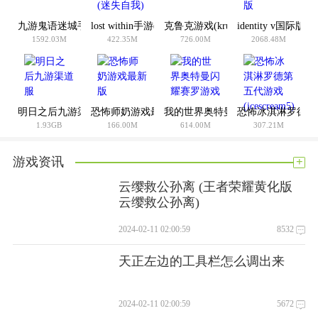
3。精致细腻的游戏画面和精心设计的游戏关卡等你来挑战。
九游鬼语迷城手游
lost within手游(迷失自我)
克鲁克游戏(krulk)
identity v国际版
4。在游戏中，你需要扮演一个玩家侦探，你需要有良好的观察
1592.03M
422.35M
726.00M
2068.48M
能力，你需要找到推理的线索。它是一个非常好的有趣的游戏
体验，并为玩家带来了非常好的游戏性。这款游戏层次丰富，
可以玩很长时间。
明日之后九游渠道服
恐怖师奶游戏最新版
我的世界奥特曼闪耀赛罗游戏
恐怖冰淇淋罗德第五代游
你觉得这款手机游戏怎么样？与您的朋友分享:
1.93GB
166.00M
614.00M
307.21M
+
游戏资讯
云缨救公孙离 (王者荣耀黄化版
云缨救公孙离)
2024-02-11 02:00:59
8532
天正左边的工具栏怎么调出来
2024-02-11 02:00:59
5672