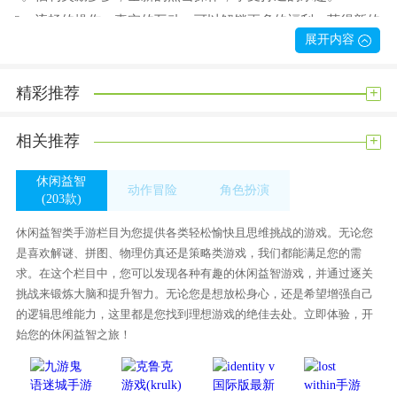
2。流畅的操作，真实的互动，可以解锁更多的福利，获得新的
展开内容
快感。
3。伴随着欢快的音乐，用灵敏的手速完成砍柴的过程。
+
精彩推荐
游戏集锦
1。全新独特的游戏玩法，真正的点击互动操作，超级福利奖励
+
相关推荐
给你。
2。丰富自己的日常生活，这样才能更好的在这个世界上展示自
休闲益智
动作冒险
角色扮演
(203款)
己。
(339款)
(259款)
3，自由度很高，以独特的方式，解锁新内容。
休闲益智类手游栏目为您提供各类轻松愉快且思维挑战的游戏。无论您
是喜欢解谜、拼图、物理仿真还是策略类游戏，我们都能满足您的需
你觉得这款手机游戏怎么样？与您的朋友分享:
求。在这个栏目中，您可以发现各种有趣的休闲益智游戏，并通过逐关
挑战来锻炼大脑和提升智力。无论您是想放松身心，还是希望增强自己
的逻辑思维能力，这里都是您找到理想游戏的绝佳去处。立即体验，开
始您的休闲益智之旅！