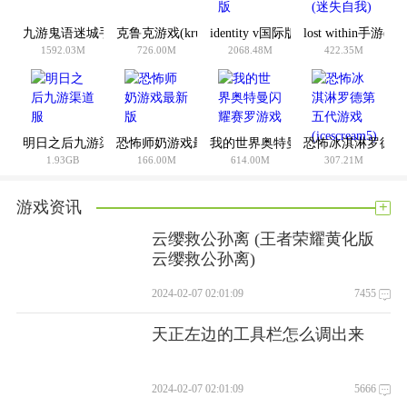
九游鬼语迷城手游
克鲁克游戏(krulk)
identity v国际版最新版
lost within手游(
1592.03M
726.00M
2068.48M
422.35M
明日之后九游渠道服
恐怖师奶游戏最新版
我的世界奥特曼闪耀赛罗游戏
恐怖冰淇淋罗德第五代游
1.93GB
166.00M
614.00M
307.21M
+
游戏资讯
云缨救公孙离 (王者荣耀黄化版
云缨救公孙离)
2024-02-07 02:01:09
7455
天正左边的工具栏怎么调出来
2024-02-07 02:01:09
5666