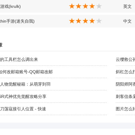
戏(krulk)
英文
 within手游(迷失自我)
中文
章
的工具栏怎么调出来
云缨救公
如何改邮箱账号-QQ邮箱改邮
斜杠怎么
人物觉醒秘籍：从萌芽到羽
阴阳师阿
SR式神优先觉醒攻略分享
刺客信条
刀荡寇接引人位置 - 快速
图片怎么转