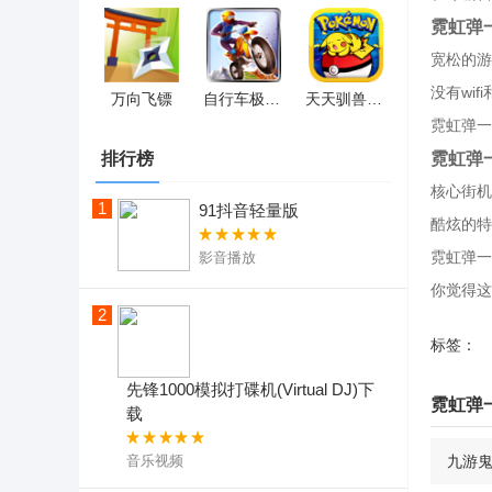
霓虹弹
宽松的游
没有wi
万向飞镖
自行车极限特技
天天驯兽师 剑盾版
霓虹弹一
霓虹弹
排行榜
核心街机
1
91抖音轻量版
酷炫的特
霓虹弹一
影音播放
你觉得这
2
标签：
先锋1000模拟打碟机(Virtual DJ)下
霓虹弹
载
音乐视频
九游