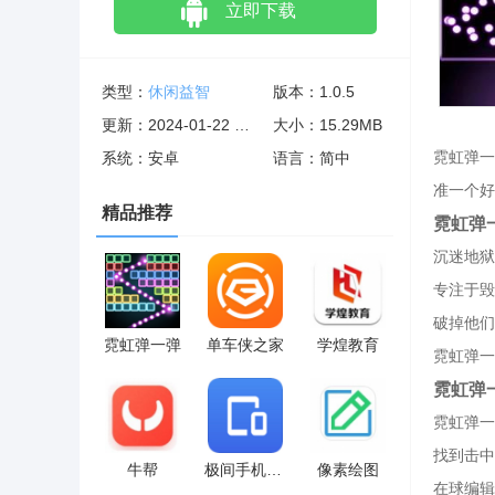
立即下载
类型：
休闲益智
版本：1.0.5
更新：2024-01-22 02:01:01
大小：15.29MB
霓虹弹一
系统：安卓
语言：简中
准一个好
精品推荐
霓虹弹
沉迷地狱
专注于毁
破掉他们
霓虹弹一弹
单车侠之家
学煌教育
霓虹弹一
霓虹弹
霓虹弹一
找到击中
牛帮
极间手机助手
像素绘图
在球编辑