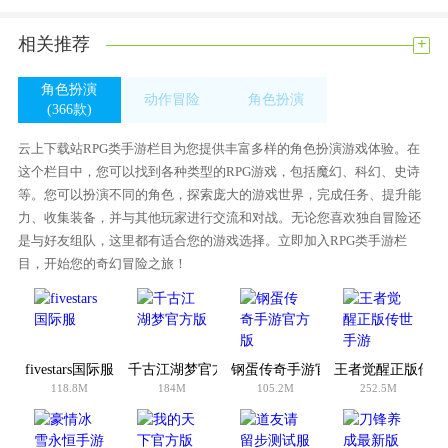
逼真的游戏画面，加上动感的音乐效果，让玩家仿佛身临其
+
相关推荐
境。
游戏中有许多模式可供选择。
角色扮演
动作冒险
角色扮演
你也可以交朋友和结婚。非常酷的马，你可以驯服它。
(366款)
(509款)
(366款)
小游戏合集，用于调整日常玩法和增加游戏乐趣。
云上下载站RPG类手游栏目为您提供丰富多样的角色扮演游戏体验。在
精美的游戏场景和丰富的地图。
这个栏目中，您可以找到各种类型的RPG游戏，包括魔幻、科幻、史诗
先进的机械技术与古老的自然魔法相冲突。
等。您可以扮演不同的角色，探索庞大的游戏世界，完成任务、提升能
西方魔幻元素，加上东方经典。
力、收集装备，并与其他玩家进行交流和对战。无论您喜欢独自冒险还
是与好友组队，这里都有适合您的游戏选择。立即加入RPG类手游栏
魔法与冒险游戏评测
目，开始您的奇幻冒险之旅！
逼真的游戏画面，加上动感的音乐效果，让玩家仿佛身临其
境。
屏幕设计:9.2英寸
fivestars国际服
千古江湖梦官方版
钢蛋传奇手游官方版
王者觉醒正版传世
平滑移动:9.9
118.8M
184M
105.2M
252.5M
游戏设计:9.2
你觉得这款手机游戏怎么样？与您的朋友分享: