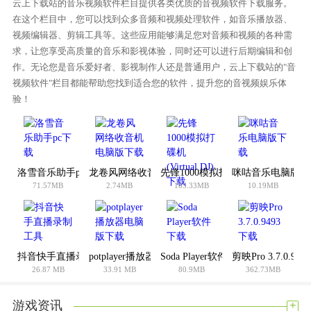
云上下载站的音乐视频软件栏目提供各类优质的音视频软件下载服务。
3。书店里所有小说都是免费阅读的。支持在线阅读和离线下
在这个栏目中，您可以找到众多音频和视频处理软件，如音乐播放器、
载，一切免费。
视频编辑器、剪辑工具等。这些应用能够满足您对音频和视频的各种需
4。每天登录，获得积分。签的越多，得到的就越多。你不会在
求，让您享受高质量的音乐和影视体验，同时还可以进行后期编辑和创
作。无论您是音乐爱好者、影视制作人还是普通用户，云上下载站的"音
读书上花钱。
视频软件"栏目都能帮助您找到适合您的软件，提升您的音视频娱乐体
可乐小说免费未删减分数
验！
你可以轻松在线阅读各类书籍小说，热门榜单会实时更新。不
用担心没有更多的书看。个人设置可以根据自己的阅读习惯进
行定制，习惯阅读小说的用户可以快速下载。
洛雪音乐助手pc下载
龙卷风网络收音机电脑版下载
先锋1000模拟打碟机(Virtual DJ)下
咪咕音乐电脑版下
内容丰富度:96%
71.57MB
2.74MB
185.33MB
10.19MB
易用性:93%
用户好评:91%
你怎么想呢?我觉得这个手机软件很好用。请分享给你的朋友:
抖音快手直播录制工具
potplayer播放器电脑版下载
Soda Player软件下载
剪映Pro 3.7.0.94
26.87 MB
33.91 MB
80.9MB
362.73MB
+
游戏资讯