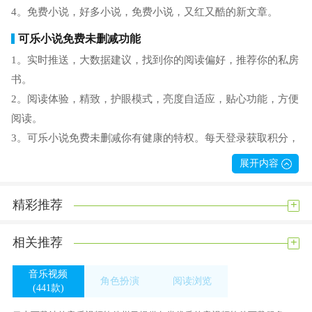
4。免费小说，好多小说，免费小说，又红又酷的新文章。
可乐小说免费未删减功能
1。实时推送，大数据建议，找到你的阅读偏好，推荐你的私房
书。
2。阅读体验，精致，护眼模式，亮度自适应，贴心功能，方便
阅读。
3。可乐小说免费未删减你有健康的特权。每天登录获取积分，
会有大礼包等着你去拿。
展开内容
4。内容涉及面广，有网络小说、经典、畅销书、漫画等庞大资
源。
+
精彩推荐
可乐小说免费未删减亮点
+
相关推荐
1。边看边记笔记，丰富自己的知识。书会即时更新，与作者同
步，读起来更过瘾。
音乐视频
角色扮演
阅读浏览
2、可乐小说免费未删减是强大的阅读器，不同的翻页模式，夜
(441款)
(390款)
(545款)
间模式，支持基金规模。