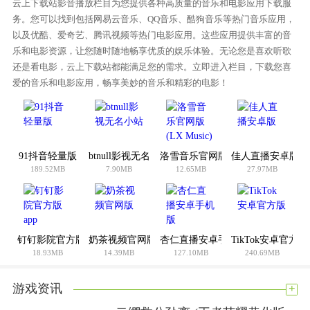
云上下载站影音播放栏目为您提供各种高质量的音乐和电影应用下载服
2。都是很好的高清壁纸资源，会给你创造非常好的游戏体验，
务。您可以找到包括网易云音乐、QQ音乐、酷狗音乐等热门音乐应用，
做出更好的壁纸设置。
以及优酷、爱奇艺、腾讯视频等热门电影应用。这些应用提供丰富的音
3。简单体验好的手机壁纸玩法，为你打造非常好的壁纸体验，
乐和电影资源，让您随时随地畅享优质的娱乐体验。无论您是喜欢听歌
还是看电影，云上下载站都能满足您的需求。立即进入栏目，下载您喜
设置简单。
爱的音乐和电影应用，畅享美妙的音乐和精彩的电影！
4、天天锁机壁纸简单的壁纸功能手感不错，带来了免费壁纸使
用，给你很好的选择体验。
天天锁机壁纸软件评估
91抖音轻量版
btnull影视无名小站
洛雪音乐官网版(LX Music)
佳人直播安卓版
带来了很好的壁纸搜索方式，有很多不同的壁纸类型可供选
189.52MB
7.90MB
12.65MB
27.97MB
择。
壁纸资源:9.2
壁纸含量:9.5
壁纸类别:9.4
钉钉影院官方版app
奶茶视频官网版
杏仁直播安卓手机版
TikTok安卓官方版
你怎么想呢?我觉得这个手机软件很好用。请分享给你的朋友:
18.93MB
14.39MB
127.10MB
240.69MB
+
游戏资讯