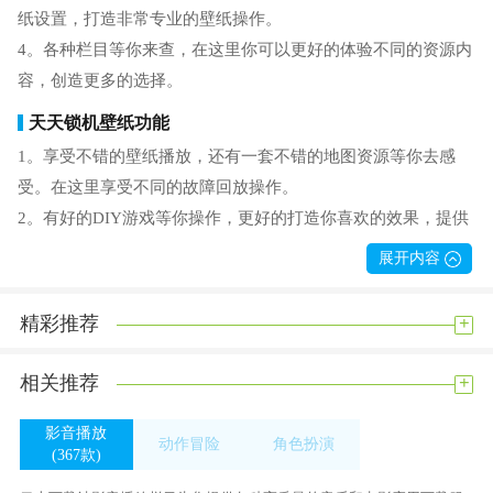
纸设置，打造非常专业的壁纸操作。
4。各种栏目等你来查，在这里你可以更好的体验不同的资源内
容，创造更多的选择。
天天锁机壁纸功能
1。享受不错的壁纸播放，还有一套不错的地图资源等你去感
受。在这里享受不同的故障回放操作。
2。有好的DIY游戏等你操作，更好的打造你喜欢的效果，提供
你免费操作。
展开内容
3。感觉玩得很开心，更好的享受极清壁纸资源，打造一个好的
桌面美化。
+
精彩推荐
4。天天锁机壁纸选择不同的动态壁纸进行体验，展现不同的玩
法，让你感受手机的背景。
+
相关推荐
天天锁机壁纸功能
影音播放
动作冒险
角色扮演
1。这里所有的资源都没有水印问题，你可以轻松使用，不用担
(367款)
(522款)
(382款)
心一个乱七八糟的水印。