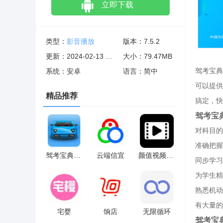
立即下载
类型：
影音播放
版本：7.5.2
更新：2024-02-13 02:02:05
大小：79.47MB
驾考宝典
系统：安卓
语言：简中
可以提供
精品推荐
搞定，快
驾考宝
对科目的
准确把握
驾考宝典 和谐版
云端信宜
颜值视频编辑
同步学习
为学生精
熟悉机动
有大量的
宅婴
饷店
无限循环
驾考宝