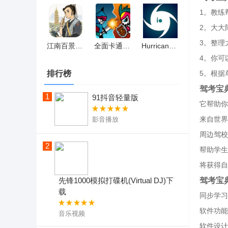
1。教练
2。大大
3。整理
江南百景图 单机和谐版
全面卡通战争
Hurricane.io
4。你可
排行榜
5。根据
驾考宝
1
91抖音轻量版
它帮助你
来自世界
影音播放
周边驾校
2
帮助学生
将获得自
驾考宝
先锋1000模拟打碟机(Virtual DJ)下
载
同步学习
软件功能:
音乐视频
软件设计: