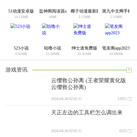
易用性:96%
51动漫安卓版
盐神阁阅读器app
椰子动漫最新版
第九中文网手机版
用户好评度:93%
14.15MB
0MB
2.13MB
2.13MB
你怎么想呢?我觉得这个手机软件很好用。请分享给你的朋友:
523小说
咕噜小说
绅士道免费版
笔友阁app2023
0.62MB
15.39MB
35.92MB
24.98MB
+
游戏资讯
云缨救公孙离 (王者荣耀黄化版
云缨救公孙离)
2024-04-26 02:02:11
12852
天正左边的工具栏怎么调出来
2024-04-26 02:02:11
8355