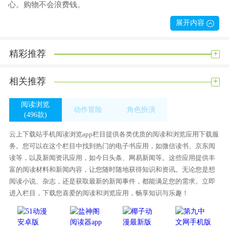
心。购物不会浪费钱。
3。足不出户就能成功购物。让我们一起去购物。它们都是高质
展开内容
量的便宜货。
4。这里的商品100%真实可信。有许多特价商品等着您购买。
+
精彩推荐
云贝心选亮点
+
相关推荐
你可以随时买到你喜欢的商品。都是精品。不要错过他们。购
物非常方便。
阅读浏览
动作冒险
角色扮演
2。这是一种非常划算的购物体验。在这里购物不会浪费钱。都
(496款)
(460款)
(345款)
是热门商品。
云上下载站手机阅读浏览app栏目提供各类优质的阅读和浏览应用下载服
3。选择一个好的项目，创新的算法不会打扰您并为您省钱。
务。您可以在这个栏目中找到热门的电子书应用，如微信读书、京东阅
4。直观地选择您喜欢的产品和购物体验更强的购物平台。
读等，以及新闻资讯应用，如今日头条、网易新闻等。这些应用提供丰
富的阅读材料和新闻内容，让您随时随地获得知识和资讯。无论您是想
云贝心选分数
阅读小说、杂志，还是获取最新的新闻事件，都能满足您的需求。立即
消费者可以用更少的钱买到更实惠的商品！其他节日也会有商
进入栏目，下载您喜爱的阅读和浏览应用，畅享知识与乐趣！
品打折！
内容丰富度:98%