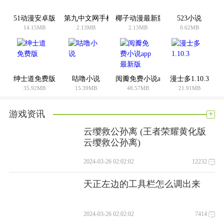
闻；
51动漫安卓版
第九中文网手机版
椰子动漫最新版
523小说
空闲时间。我可以利用每天的业余时间在网上完成任务，并且
14.15MB
2.13MB
2.13MB
0.62MB
我可以轻松地从平台获得奖励。
你怎么想呢?我觉得这个手机软件很好用。请分享给你的朋友:
绅士道免费版
咕噜小说
阅瓣免费小说app最新版
漫士多1.10.3
35.92MB
15.39MB
48.57MB
21.91MB
+
游戏资讯
云缨救公孙离 (王者荣耀黄化版
云缨救公孙离)
2024-03-26 02:02:02
12232
天正左边的工具栏怎么调出来
2024-03-26 02:02:02
7414