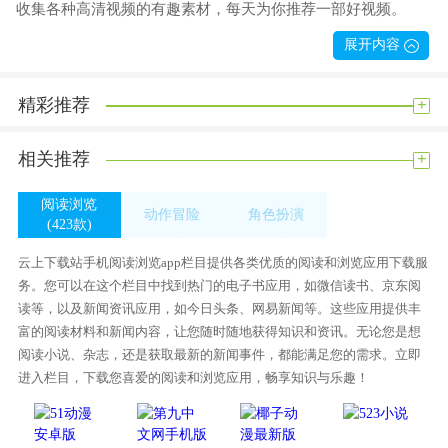
收集各种高清视频的有趣素材，每天为你推荐一部好视频。
邀请朋友阅读材料，每天获得一枚金牌，并送给他们一份不错
展开内容
的惊喜礼物。
+
精彩推荐
软件优势
【/h1亿条高清视频清晰呈现，新鲜内容快速呈现，节省流量！
+
相关推荐
超过440，000个头条今日每天为您创造新鲜精彩的内容。
5秒内找出你的兴趣，只推荐你感兴趣的内容。每天，1000多名
阅读浏览
动作冒险
角色扮演
工程师精心优化算法，只为每一次推荐。
(423款)
(414款)
(312款)
很多名人进入头条账号今日，直接大拇指关注和评论，不会错
云上下载站手机阅读浏览app栏目提供各类优质的阅读和浏览应用下载服
过TA发布的每一条信息，更接近你心中的明星。
务。您可以在这个栏目中找到热门的电子书应用，如微信读书、京东阅
读等，以及新闻资讯应用，如今日头条、网易新闻等。这些应用提供丰
边肖评论
富的阅读材料和新闻内容，让您随时随地获得知识和资讯。无论您是想
网上有很多书可以读，包括古典书籍、历史、文化和文学。
阅读小说、杂志，还是获取最新的新闻事件，都能满足您的需求。立即
每天都有很多更新。你可以自由选择你喜欢读的书并给它们做
进入栏目，下载您喜爱的阅读和浏览应用，畅享知识与乐趣！
书签。
今日阅读中有大量新闻信息，系统会智能推荐你喜欢阅读的新