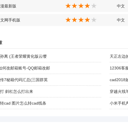
动漫最新版
中文
中文网手机版
中文
章
孙离 (王者荣耀黄化版云缨
天正左边
如何改邮箱账号-QQ邮箱改邮
12306客
传7秘籍代码汇总(三国群英
cad201
打 斜杠怎么打出来
穿越火线
转cad 图片怎么转cad线条
小米手机