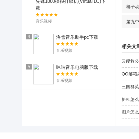
先锋1000模拟打碟机(Virtual DJ)下
椰子
载
音乐视频
第九
4
洛雪音乐助手pc下载
相关文
音乐视频
云缨救公
5
咪咕音乐电脑版下载
QQ邮箱
音乐视频
三国群英
斜杠怎么
图片怎么