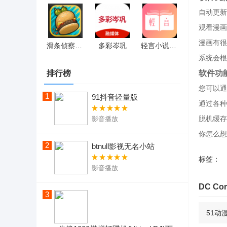
自动更新
观看漫画
漫画有很
滑条侦察兵中文版
多彩岑巩
轻言小说免费版
系统会根
软件功
排行榜
您可以通
1
91抖音轻量版
通过各种
脱机缓存
影音播放
你怎么想
2
btnull影视无名小站
标签：
影音播放
DC C
3
51动