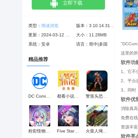
立即下载
类型：
阅读浏览
版本：3.10.14.310393
更新：2024-03-12 02:02:06
大小：11.28MB
“DCC
系统：安卓
语言：简中|多国
这里的所
精品推荐
软件功
1。它不
2。平台
3。同时
DC Comics和谐版
都看小说免费版
警笛头恐怖森林中文版
软件优
消除真高
免费在线
资源丰富
粉彩怪物娃娃换装
Five Stars中文版
火柴人绳索英雄无限钻石版
软件亮