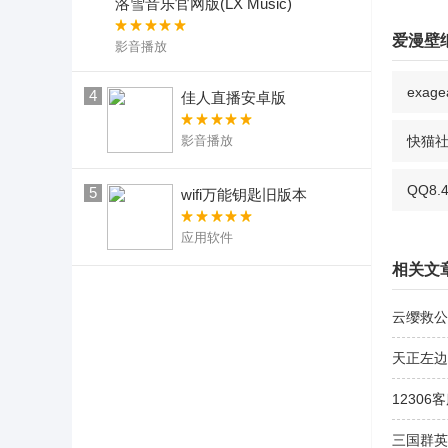
洛雪音乐官网版(LX Music)
爱漫壁
影音播放
exa
4
佳人直播安卓版
影音播放
快猫
QQ8.4
5
wifi万能钥匙旧版本
应用软件
相关文
云缨救公
天正左边
12306
三国群英