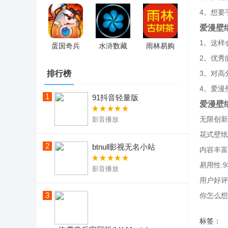
4。想要
爱漫壁
1。这样
蛋国奇兵
水浒数藏
雨林易购
2。优秀
排行榜
3。对高
4。爱漫
1
91抖音轻量版
爱漫壁
无限创新
影音播放
花式壁纸
2
btnull影视无名小站
内容丰富
易用性:9
影音播放
用户好评:
3
你怎么想
标签：