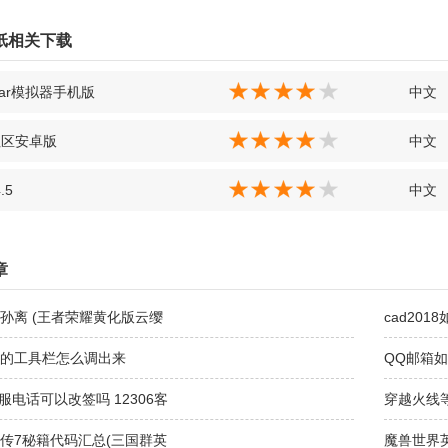
纸相关下载
gear模拟器手机版
中文
社区安卓版
中文
.5
中文
章
孙离 (王者荣耀黄化版云缨
cad201
的工具栏怎么调出来
QQ邮箱
客服电话可以改签吗 12306客
穿越火线
传7秘籍代码汇总(三国群英
魔兽世界