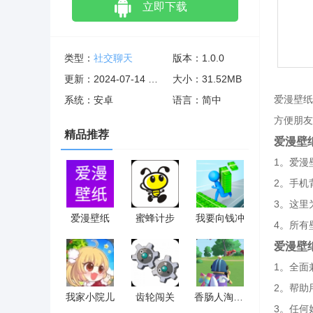
立即下载
类型：
社交聊天
版本：1.0.0
更新：2024-07-14 02:25:26
大小：31.52MB
爱漫壁纸
系统：安卓
语言：简中
方便朋友
精品推荐
爱漫壁
1。爱漫
2。手机
3。这里
爱漫壁纸
蜜蜂计步
我要向钱冲
4。所有
爱漫壁
1。全面
2。帮助
我家小院儿
齿轮闯关
香肠人淘汰赛
3。任何