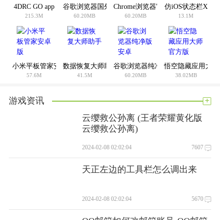
4DRC GO app
谷歌浏览器国外版安卓版
Chrome浏览器官网最新
仿iOS状态栏X
动等。
215.3M
60.20MB
60.20MB
13.1M
3。国内外热门景区的门票和团体游的预订都有较大的价格优
惠。
4。智能酒店搜索。许多品牌预订者可以为您比较价格，并且一
小米平板管家安卓版
数据恢复大师助手
谷歌浏览器纯净版安卓
悟空隐藏应用大师
键预订很容易。
57.6M
41.5M
60.20MB
38.02MB
你怎么想呢?我觉得这个手机软件很好用。请分享给你的朋友:
+
游戏资讯
云缨救公孙离 (王者荣耀黄化版
云缨救公孙离)
2024-02-08 02:02:04
7607
天正左边的工具栏怎么调出来
2024-02-08 02:02:04
5670