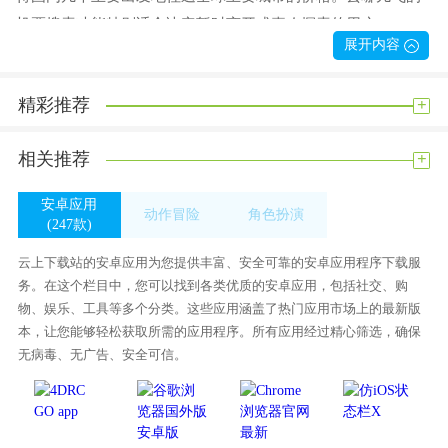
机票搜索功能特别适合决定暂时离开或喜欢探索的用户；
展开内容
5。无隐藏费用:/【/k2/】国际机票搜索平台的提供完全免费；
6。价格提醒:存储您的机票搜索标准，/【/k2/】并依次发送价格
+
精彩推荐
提醒，以帮助您节省更多搜索时间并获得更实惠的机票价格。
【/h/】游戏内容【/h/】
+
相关推荐
1。查询国内外热门航班信息，并聚合多个机票预订网络和航空
安卓应用
公司网络供您比较价格并轻松一键预订。
动作冒险
角色扮演
(247款)
2。智能酒店搜索，它聚合了世界各地的许多酒店预订网络，供
(339款)
(262款)
您比较价格并轻松一键预订。
云上下载站的安卓应用为您提供丰富、安全可靠的安卓应用程序下载服
务。在这个栏目中，您可以找到各类优质的安卓应用，包括社交、购
3。国内外热门目的地一日游和游玩搜索，聚合全球众多游玩预
物、娱乐、工具等多个分类。这些应用涵盖了热门应用市场上的最新版
订网络供您比价预订，精彩活动不停。
本，让您能够轻松获取所需的应用程序。所有应用经过精心筛选，确保
软件亮点
无病毒、无广告、安全可信。
1。国内外热门航班信息查询，多平台供您比价和筛选，一键轻
松预订。
2。查询国内外热门目的地的预订情况，如一日游/观光/海上活