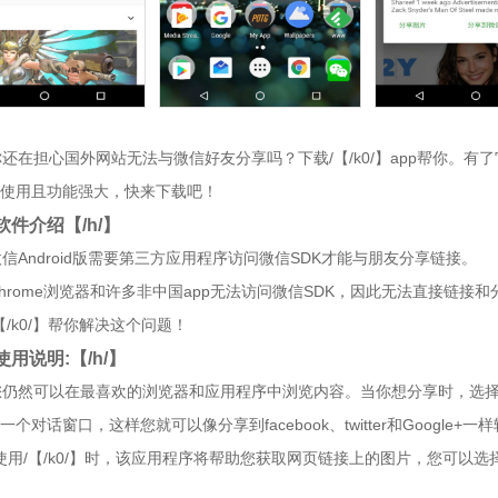
】你还在担心国外网站无法与微信好友分享吗？下载/【/k0/】app帮你。
使用且功能强大，快来下载吧！
】软件介绍【/h/】
】微信Android版需要第三方应用程序访问微信SDK才能与朋友分享链接。
】Chrome浏览器和许多非中国app无法访问微信SDK，因此无法直接链接
/【/k0/】帮你解决这个问题！
】使用说明:【/h/】
】您仍然可以在最喜欢的浏览器和应用程序中浏览内容。当你想分享时，选择/【
一个对话窗口，这样您就可以像分享到facebook、twitter和Googl
】-使用/【/k0/】时，该应用程序将帮助您获取网页链接上的图片，您可