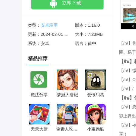
立即下载
类型：
安卓应用
版本：1.16.0
更新：2024-02-01 02:02:00
大小：7.23MB
【/h/
系统：安卓
语言：简中
圈。易于
精品推荐
【/h/
【/h/
【/h/
【/h/】
魔法分享
梦游大唐记
爱恨纠葛
【/h/
【/h/
容上弹出
【/h/
天天大厨
像素人吃鸡为王
小宝跑酷
享！