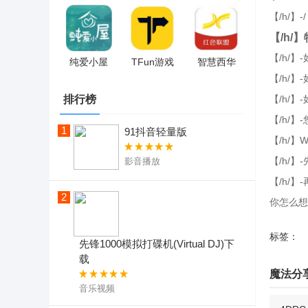
【/h/
【/h/
【/h/
纯爱小屋
TFun游戏
智慧西华
【/h/
排行榜
【/h/
【/h/
1
91抖音轻量版
【/h/】
【/h/
影音播放
【/h/
2
你怎么想
标签：
先锋1000模拟打碟机(Virtual DJ)下
载
魔法分
音乐视频