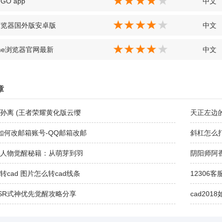
 GO app
中文
浏览器国外版安卓版
中文
ome浏览器官网最新
中文
章
孙离 (王者荣耀黄化版云缨
天正左边
如何改邮箱账号-QQ邮箱改邮
斜杠怎么
人物觉醒秘籍：从萌芽到羽
阴阳师阿
转cad 图片怎么转cad线条
12306客
SR式神优先觉醒攻略分享
cad201