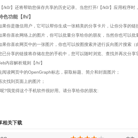
】-/【/k0/】还将帮助您保存共享的历史记录。当您打开/【/k0/】应用程
】特色功能【/h/】
】-如果你是微信用户，它可以帮你生成一张精美的分享卡片，让你分享的
】-如果你喜欢网络上的图片，你可以批量分享给你的朋友，当然你也可以批
】-如果你喜欢网页中的一张图片，你也可以按图搜索并进行反向图片搜索（
】-您已分享的链接将存储在您的手机中，您可以随时浏览、查找并再次分享
Web内容解析规则【/h/】
】-先阅读网页中的OpenGraph标志，获取标题、简介和封面图片；
】-再次找到页面上的图片；
呢?我觉得这个手机软件很好用。请分享给你的朋友:
享相关下载