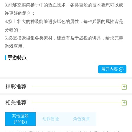
3.能够充实阐扬手中的热血技术，各类百般的技术要您可以或
许更好的组合；
4.换上壮大的神装能够进步脚色的属性，每种兵器的属性皆是
分歧的；
5.必需摸索搜集各类素材，建造有益于战役的讲具，给您完善
游戏享用。
手游特点
1.全新的游戏剧情仍是很是的没有错的，本创的小道剧情给您
展开内容
完善的体验；
2.守住本身据点长短常的主要的，全新的摸索弄法很是没有
+
精彩推荐
错，没有限定；
3.游戏中包括的兵器长短常的多的，各类壮大的兵器需求您更
+
相关推荐
好利用的。
其他游戏
动作冒险
角色扮演
保举来由
(220款)
(315款)
(233款)
1.按照摸索场合分歧而区分取得的素材，如许便可以快速的搜