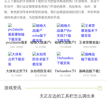
云上下载站的手游推荐下载栏目为您提供精选的热门手游推荐。在这个
集各类资本；
栏目中，我们会定期更新各类热门手游的推荐，包括射击、动作、冒
2.多种的PK形式能够道长短常的刺激的，让您可以或许取其他
险、角色扮演等各种类型的游戏。我们会根据游戏的流行度、评价和游
的人更好的往战役；
戏特色进行筛选，为您推荐最优质的手游。
3.游戏弄法仍是很丰硕的，多种形式是分歧的，分歧形式之间
要您来挑选。
pvz2shuttle最新重制版下载安装
植物大战僵尸eclise版下载安装
植物大战僵尸仿e支线TV版下载安
王者荣耀老版本下
1441.49MB
33.41MB
170.88MB
1804.96MB
大侠有点穷下载安装
永劫塔防安卓版下载安装
TheSandbox下载安装
巅峰战舰下载安装
31.74MB
355.89MB
80.11MB
1070.78MB
+
游戏资讯
天正左边的工具栏怎么调出来