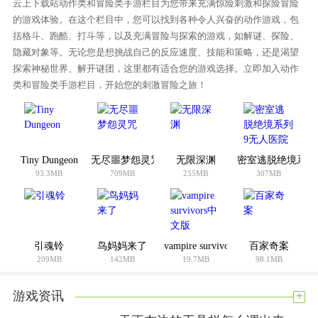
云上下载站动作类和冒险类手游栏目为您带来充满惊险刺激和探险冒险
的游戏体验。在这个栏目中，您可以找到各种令人兴奋的动作游戏，包
括格斗、跑酷、打斗等，以及充满冒险与探索的游戏，如解谜、探险、
隐藏对象等。无论您是想挑战自己的反应速度、技能和策略，还是渴望
探索神秘世界、解开谜团，这里都有适合您的游戏选择。立即加入动作
类和冒险类手游栏目，开始您的刺激冒险之旅！
Tiny Dungeon
无尽噩梦怨灵咒
无限深渊
密室逃脱绝境系列
93.3MB
709MB
255MB
307MB
引魂铃
鸟妈妈来了
vampire survivors中文版
百家奇案
209MB
142MB
19.7MB
98.1MB
+
游戏资讯