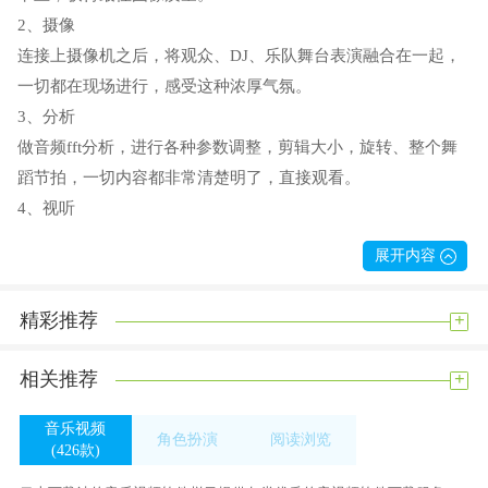
2、摄像
连接上摄像机之后，将观众、DJ、乐队舞台表演融合在一起，
一切都在现场进行，感受这种浓厚气氛。
3、分析
做音频fft分析，进行各种参数调整，剪辑大小，旋转、整个舞
蹈节拍，一切内容都非常清楚明了，直接观看。
4、视听
支持VST音频效果和FreeFrameGL （ FFGL ）视频效果，创造出
展开内容
让人兴奋效果，尽可能操作多种效果，到多个方面，一定会给
你惊喜。
+
精彩推荐
Resolume Arena中文版怎么设置中文
1、打开resolume arena的安装目录。
+
相关推荐
2、打开docs文件夹。
音乐视频
3、将下载好中文补丁复制到docs文件夹，选择替换文件夹，关
角色扮演
阅读浏览
(426款)
闭。
(233款)
(260款)