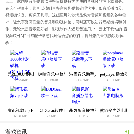
云上下载站的音乐视频软件栏目提供各类优质的音视频软件下载服务。
4、打开Resolume Arena，在顶部view的Language选择China
在这个栏目中，您可以找到众多音频和视频处理软件，如音乐播放器、
7。
视频编辑器、剪辑工具等。这些应用能够满足您对音频和视频的各种需
5、重新打开软件就是中文页面。
求，让您享受高质量的音乐和影视体验，同时还可以进行后期编辑和创
作。无论您是音乐爱好者、影视制作人还是普通用户，云上下载站的"音
视频软件"栏目都能帮助您找到适合您的软件，提升您的音视频娱乐体
验！
先锋1000模拟打碟机(Virtual DJ)下载
咪咕音乐电脑版下载
洛雪音乐助手pc下载
potplayer播放
185.33MB
10.19MB
71.57MB
33.91 MB
腾讯视频vip下载
D3DGear软件下载
暴风影音播放器电脑版
熊猫变声器电脑版
68.46MB
22 MB
100MB
38.53 MB
+
游戏资讯