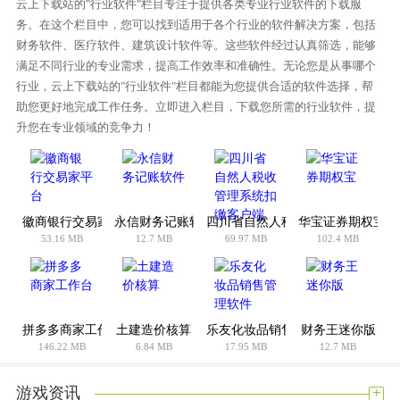
云上下载站的"行业软件"栏目专注于提供各类专业行业软件的下载服
15、导入提取数据到EXCEL时水平标注自动转换为上方标注；
务。在这个栏目中，您可以找到适用于各个行业的软件解决方案，包括
16、EXCEL数据与CAD图元自动关联显示，查找核对极其方
财务软件、医疗软件、建筑设计软件等。这些软件经过认真筛选，能够
便；
满足不同行业的专业需求，提高工作效率和准确性。无论您是从事哪个
行业，云上下载站的"行业软件"栏目都能为您提供合适的软件选择，帮
17、桥架布置及沿桥架智能布线。
助您更好地完成工作任务。立即进入栏目，下载您所需的行业软件，提
18、cad文本查找定位工具。
升您在专业领域的竞争力！
19、根据防火等级和喷头个数计算喷淋系统。
软件更新：
修复了一些bug
徽商银行交易家平台
永信财务记账软件
四川省自然人税收管理系统扣缴客
华宝证券期权宝
优化了用户体验效果
53.16 MB
12.7 MB
69.97 MB
102.4 MB
优化了操作界面
拼多多商家工作台
土建造价核算
乐友化妆品销售管理软件
财务王迷你版
146.22 MB
6.84 MB
17.95 MB
12.7 MB
+
游戏资讯