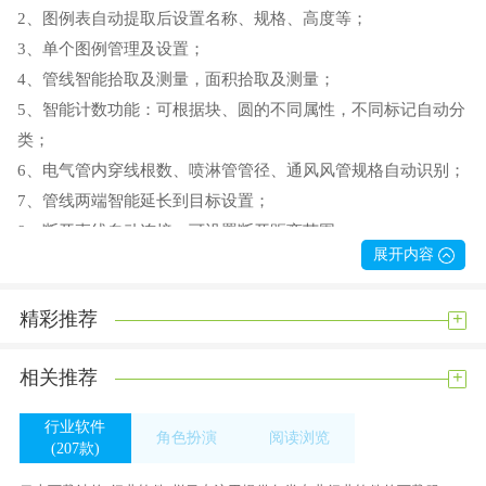
2、图例表自动提取后设置名称、规格、高度等；
3、单个图例管理及设置；
4、管线智能拾取及测量，面积拾取及测量；
5、智能计数功能：可根据块、圆的不同属性，不同标记自动分
类；
6、电气管内穿线根数、喷淋管管径、通风风管规格自动识别；
7、管线两端智能延长到目标设置；
8、断开直线自动连接；可设置断开距离范围；
展开内容
9、线段自动打断：可根据不同需要选择直线穿过块、圆、与线
交叉时打断，对计算喷淋管非常有用；10、立管分为自动布置
+
精彩推荐
与手动布置；
11、可锁定多个图层提取；
+
相关推荐
12、通风风管展开面积、保温体积一次性计算；
13、所有项目类别、规格名称、电线型号都可以自行添加、插
行业软件
角色扮演
阅读浏览
入、修改等编辑操作；
(207款)
(233款)
(260款)
14、所有图元颜色都用当前图层颜色，用户修改图层即可；