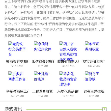
云上下载站的"行业软件"栏目专注于提供各类专业行业软件的下载服
·下载历史订单
务。在这个栏目中，您可以找到适用于各个行业的软件解决方案，包括
支持商家子账户：
财务软件、医疗软件、建筑设计软件等。这些软件经过认真筛选，能够
·与商家后台统一子账号权限管理
满足不同行业的专业需求，提高工作效率和准确性。无论您是从事哪个
行业，云上下载站的"行业软件"栏目都能为您提供合适的软件选择，帮
·根据子账号权限分配商品管理和订单管理
助您更好地完成工作任务。立即进入栏目，下载您所需的行业软件，提
其他管理：
升您在专业领域的竞争力！
·一键打开各种常用工具
·一键打开并登录IM客户端
使用方法
徽商银行交易家平台
永信财务记账软件
四川省自然人税收管理系统扣缴客
华宝证券期权宝
出库与打印出库单
53.16 MB
12.7 MB
69.97 MB
102.4 MB
出库
1.LBP/SOPL/SOP类型商家在等待出库Tab页中勾选（或选中）
订单，海外购类型商家与这三种类型不同，在等待境外出库Tab
页中勾选（或选中）订单并出库。可点击主界面工具栏上的“出
拼多多商家工作台
土建造价核算
乐友化妆品销售管理软件
财务王迷你版
146.22 MB
6.84 MB
17.95 MB
12.7 MB
库”按钮进行出库，也可通过右键菜单中“出库”选项进行出库操
作。以LBP类型为例，如图3.1和图3.2所示：
+
游戏资讯