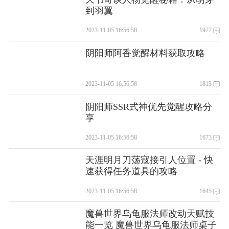
3.出库完成后，如果订单成功出库或者重复出库，都会跳到右边的Tab
到羽翼
页，LBP/SOPL为”发往京东配送中心”、SOP为”已出库”、海外购为”等待
境内发货”；如果订单为出库失败，则依然在当前Tab页。订单如存在异常
2023-11-05 16:56:58
1977
(出库失败、重复出库等)，其条目颜色将变为橙黄色。
四．打印出库单
阴阳师阿香觉醒材料获取攻略
在等待出库、已出库、发往京东配送中心、等待境外出库、等
待境内发货、已发货等Tab页，可以通过勾选或者鼠标选择方式
2023-11-05 16:56:58
1813
选中订单后打印出库单。如图4.1和4.2所示：
阴阳师SSR式神优先觉醒攻略分
1.设置打印机
享
通过点击“设置打印机”按钮，选择安装的打印机，请确保打印
机当前已连接到电脑且可以正常工作，如图4.3所示：
2023-11-05 16:56:58
1673
2.选择纸张类型
LBP/SOPL商家只要“京东出库单”这一种纸张类型，而SOP、海
天涯明月刀荡寇接引人位置 - 快
速获得任务道具的攻略
外购商家现在支持三种出库单类型，分别是A4、A5和三联单。
商家可根据需求进行选择，目前暂不支持自定义纸张类型。请
2023-11-05 16:56:58
1645
确保打印出库单时，所选择的纸张尺寸与实际的相符。
魔兽世界乌龟服法师改动天赋技
3.打印
能一览 魔兽世界乌龟服法师桌子