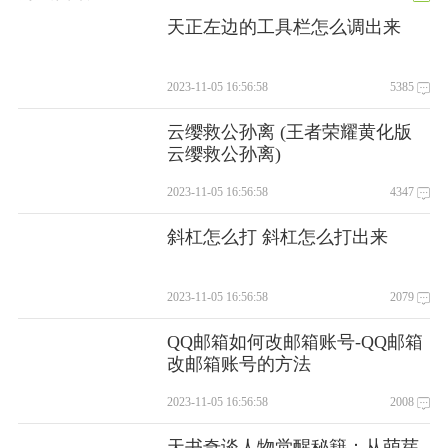
1）其中勾选订单后，点击助手上面的”出库”按钮：
天正左边的工具栏怎么调出来
2）选中订单后，单击鼠标右键，选择”出库”项：
2.点击“出库”，弹出“订单出库”对话框，出库界面LBP/SOPL、SOP商家类
似，需要在出库的时候选择物流公司和填入相应的运单号，海外购商家无
2023-11-05 16:56:58
5385
需上述内容，具体如下：
1）LBP/SOPL、SOP类型商家出库：
云缨救公孙离 (王者荣耀黄化版
i.选择快递公司快递公司需要在商家后台中“我的配送”进行添
云缨救公孙离)
加，然后在助手出库界面点击“更新新流”，更新至本地。
2023-11-05 16:56:58
4347
ii.输入运单号当批量出库时，输入的是起始运单号，为保证运
单号校验正常，请确保本地存在所选择物流公司的模版，如果
斜杠怎么打 斜杠怎么打出来
没有该模版，可以点击“下载模版”进行下载。
iii.合并订单当SOP商家选择多个订单进行批量出库时，合并(收
2023-11-05 16:56:58
2079
货人姓名，手机及地址)相同的的订单；而对于LBP/SOPL商
家，合并(配送中心)相同的订单。合并的订单将使用用一个运单
QQ邮箱如何改邮箱账号-QQ邮箱
改邮箱账号的方法
号。默认勾选“合并出库”，如不需要合并，请去掉勾选。如图
3.3所示：
2023-11-05 16:56:58
2008
2）海外购商家出库界面如下图，只需点击”出库”按钮即可，出库过程中
可点击”取消”或者”×”，中断出库，如图3.4所示：
天书奇谈人物觉醒秘籍：从萌芽