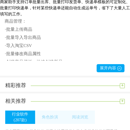
商家助手支持订单批量出库、批量打印发货单、快递单模板的可定制化、
批量打印快递单，针对某些快递单还能自动生成运单号，省下了大量人工
填写的工作。
商品管理：
·批量上传商品
·批量导入导出商品
·导入淘宝CSV
·批量修改商品属性
·创建商品模板，快速创建新品
展开内容
·批量导入库存
·按SKUID导出商品
+
精彩推荐
订单管理：
·快递单模板自定义
+
相关推荐
·出库单模板自定义
·批量打印快递单
行业软件
角色扮演
阅读浏览
·批量出库及打印出库单
(207款)
(233款)
(260款)
·订单导出