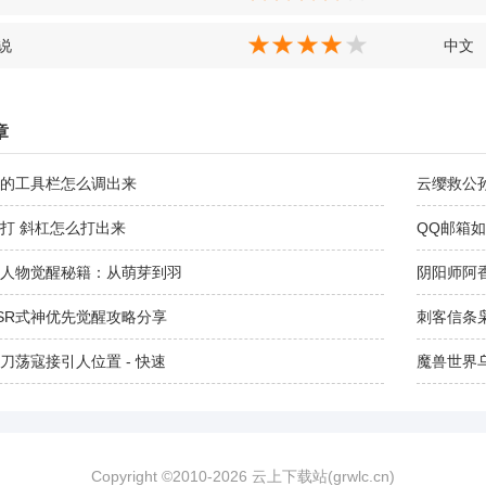
小说
中文
章
的工具栏怎么调出来
云缨救公
打 斜杠怎么打出来
QQ邮箱
人物觉醒秘籍：从萌芽到羽
阴阳师阿
SR式神优先觉醒攻略分享
刺客信条
刀荡寇接引人位置 - 快速
魔兽世界
Copyright ©2010-
2026
云上下载站(grwlc.cn)