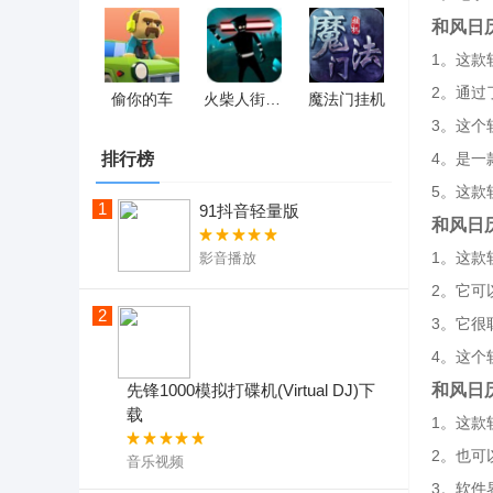
和风日
1。这款
2。通过
偷你的车
火柴人街区拳霸
魔法门挂机
3。这个
排行榜
4。是一
5。这款
1
91抖音轻量版
和风日
1。这款
影音播放
2。它可
2
3。它很
4。这个
和风日
先锋1000模拟打碟机(Virtual DJ)下
载
1。这款
2。也可
音乐视频
3。软件