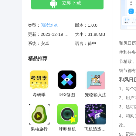
立即下载
类型：
阅读浏览
版本：1.0.0
更新：2023-12-19 03:10:07
大小：31.88MB
和风日历
系统：安卓
语言：简中
件和任务
精品推荐
节精致，
细节都有
和风日
1。每个
考研季
咔X修图
宠物输入法
2。用户
3。还可
4、和风
改。
果核旅行
咔咔相机
飞机追逐大作战
5。记事