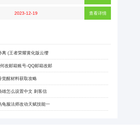
2023-12-19
查看详情
孙离 (王者荣耀黄化版云缨
如何改邮箱账号-QQ邮箱改邮
香觉醒材料获取攻略
枭雄怎么设置中文 刺客信
乌龟服法师改动天赋技能一