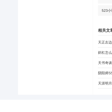
523
相关文
天正左边
斜杠怎么
天书奇谈
阴阳师S
天涯明月