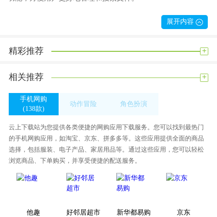
万能文件扫描宝便于用户操作
展开内容
1。用户可以通过这些功能将文件自动归入不同的类别，进行便
捷的备份和恢复操作，保证数据的安全可靠。
+
精彩推荐
2。万能文件扫描宝易于操作的文件扫描软件。
3。添加或修改文件名称很方便，可以帮助用户高效地管理和识
+
相关推荐
别大量的文件。
手机网购
4。该软件有一个易于使用的用户界面，适合每个人。入门容
动作冒险
角色扮演
(138款)
易，轻松创建自己的文件。
(315款)
(233款)
云上下载站为您提供各类便捷的网购应用下载服务。您可以找到最热门
万能文件扫描宝兼容Android和iOS
的手机网购应用，如淘宝、京东、拼多多等。这些应用提供全面的商品
1。万能文件扫描宝兼容Android和iOS平台，适用于大部分智能
选择，包括服装、电子产品、家居用品等。通过这些应用，您可以轻松
设备。用户可以随时随地扫描文件，非常方便。
浏览商品、下单购买，并享受便捷的配送服务。
2。支持文本提取功能，可以自动识别扫描文本，方便用户编
辑、拼接、复制。
3。当用户需要扫描多个页面文件时，软件提供自动拼接功能，
他趣
好邻居超市
新华都易购
京东
可以自动将多张图片合并为一张文件，节省时间。