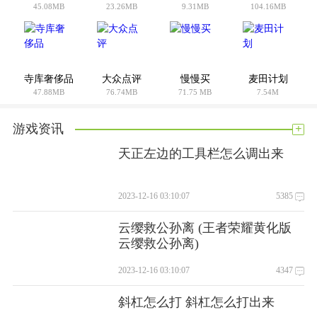
45.08MB
23.26MB
9.31MB
104.16MB
4。除了自动拼接功能，软件还支持手动拼接功能，让用户可以
更灵活地处理多个页面文件。
万能文件扫描宝支持多种实用功能
寺库奢侈品
大众点评
慢慢买
麦田计划
1、万能文件扫描宝还有其他实用功能，如手动或自动拼接、添
47.88MB
76.74MB
71.75 MB
7.54M
加或修改扫描文件姓名等。
2。可以实现高清扫描，让用户扫描的文件非常清晰细腻，极其
+
游戏资讯
接近实物。
天正左边的工具栏怎么调出来
3。最后，软件可以方便地将扫描的文件转换成PDF、JPG或
PNG等常用格式，为用户进行各种处理和应用提供了方便。
2023-12-16 03:10:07
5385
万能文件扫描宝边肖评论
云缨救公孙离 (王者荣耀黄化版
总之，如果你在寻找一款智能扫描软件来帮助你管理和优化手
云缨救公孙离)
机的存储空间，那么万能文件扫描宝软件是你最好的选择。有
2023-12-16 03:10:07
4347
了这个软件，你将能够方便快捷地管理和处理你的文件，从而
使你的手机更快更高效。
斜杠怎么打 斜杠怎么打出来
你怎么想呢?我觉得这个手机软件很好用。请分享给你的朋友: